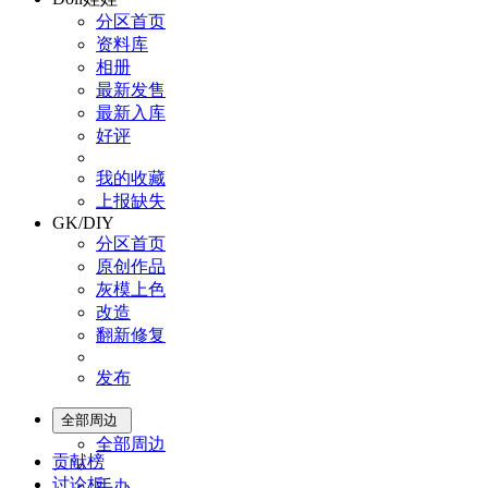
分区首页
资料库
相册
最新发售
最新入库
好评
我的收藏
上报缺失
GK/DIY
分区首页
原创作品
灰模上色
改造
翻新修复
发布
全部周边
全部周边
贡献榜
讨论板
手办