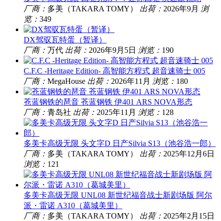
厂商：
多美（TAKARA TOMY）
出荷：
2026年9月
浏
览：
349
DX驾驭瓦特蛋（暂译）
厂商：
万代
出荷：
2026年9月5日
浏览：
190
C.F.C -Heritage Edition- 高智能方程式 超音速骑士 005
厂商：
MegaHouse
出荷：
2026年11月
浏览：
180
苍蓝钢铁的琶音 苍蓝钢铁 伊401 ARS NOVA形态
厂商：
青岛社
出荷：
2025年11月
浏览：
128
多美卡高级无限 头文字D 日产Silvia S13（池谷浩一郎）
厂商：
多美（TAKARA TOMY）
出荷：
2025年12月6日
浏览：
121
多美卡高级无限 UNL08 新世纪福音战士新剧场版 阿尔
派・雷诺 A310（葛城美里）
厂商：
多美（TAKARA TOMY）
出荷：
2025年2月15日