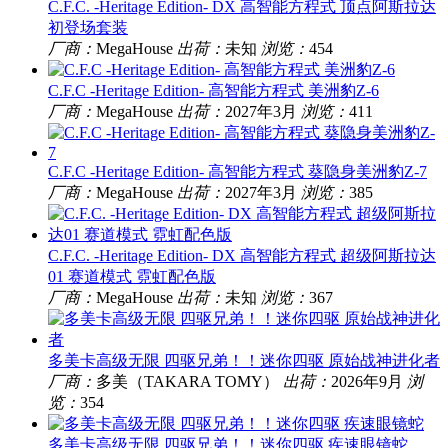
C.F.C. -Heritage Edition- DX 高智能方程式 顶点阿斯拉达
初登场套装
厂商：
MegaHouse
出荷：
未知
浏览：
454
C.F.C -Heritage Edition- 高智能方程式 美洲豹Z-6
厂商：
MegaHouse
出荷：
2027年3月
浏览：
411
C.F.C -Heritage Edition- 高智能方程式 葵隐身美洲豹Z-7
厂商：
MegaHouse
出荷：
2027年3月
浏览：
385
C.F.C. -Heritage Edition- DX 高智能方程式 超级阿斯拉达
01 赛道模式 霓虹配色版
厂商：
MegaHouse
出荷：
未知
浏览：
367
多美卡高级无限 四驱兄弟！！迷你四驱 原始战神进化者
厂商：
多美（TAKARA TOMY）
出荷：
2026年9月
浏
览：
354
多美卡高级无限 四驱兄弟！！迷你四驱 疾速眼镜蛇