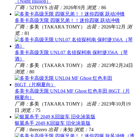
（Night Illusion）
厂商：
52TOYS
出荷：
2026年9月
浏览：
86
多美卡高级无限 四驱兄弟！！迷你四驱 跃动冲锋
厂商：
多美（TAKARA TOMY）
出荷：
2026年12月
浏
览：
81
多美卡高级无限 UNL07 名侦探柯南 保时捷356A（琴
酒）
厂商：
多美（TAKARA TOMY）
出荷：
2023年2月24日
浏览：
80
多美卡高级无限 UNL04 MF Ghost 红色丰田 86GT（片
桐夏向）
厂商：
多美（TAKARA TOMY）
出荷：
2023年10月19
日
浏览：
75
银翼杀手 2049 K回旋车 旧化涂装版​
厂商：
threezero
出荷：
未知
浏览：
74