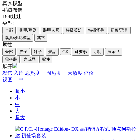
真实模型
毛绒布偶
Doll娃娃
类型:
全部
机甲/重器
装甲人形
特摄英雄
特摄怪兽
扭蛋/玩具
载具/驱动模型
其它
属性:
全部
汉子
妹子
景品
GK
可变形
可动
展示品
需拼装
完成品
配件
展开
发售
入库
总热度
一周热度
一天热度
评价
视图： 中
超小
小
中
大
超大