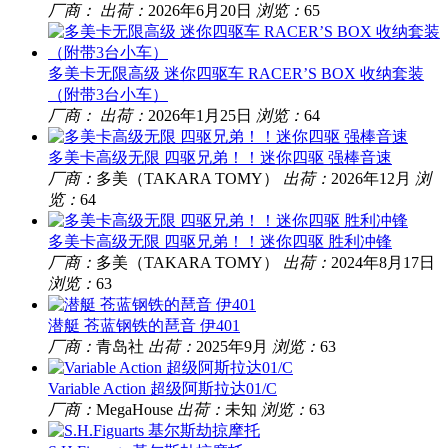
厂商：
出荷：
2026年6月20日
浏览：
65
多美卡无限高级 迷你四驱车 RACER’S BOX 收纳套装
（附带3台小车）
厂商：
出荷：
2026年1月25日
浏览：
64
多美卡高级无限 四驱兄弟！！迷你四驱 强棒音速
厂商：
多美（TAKARA TOMY）
出荷：
2026年12月
浏
览：
64
多美卡高级无限 四驱兄弟！！迷你四驱 胜利冲锋
厂商：
多美（TAKARA TOMY）
出荷：
2024年8月17日
浏览：
63
潜艇 苍蓝钢铁的琶音 伊401
厂商：
青岛社
出荷：
2025年9月
浏览：
63
Variable Action 超级阿斯拉达01/C
厂商：
MegaHouse
出荷：
未知
浏览：
63