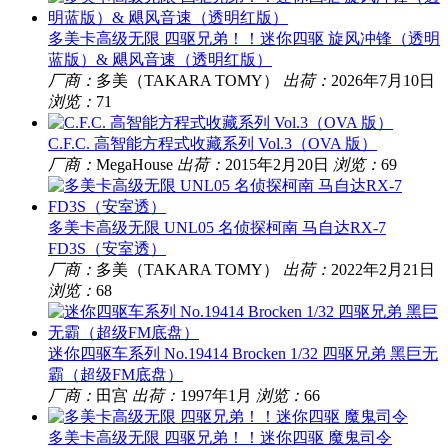
多美卡高级无限 四驱兄弟！！迷你四驱 旋风冲锋（透明
蓝版）& 飓风音速（透明红版）
厂商：
多美（TAKARA TOMY）
出荷：
2026年7月10日
浏览：
71
C.F.C. 高智能方程式收藏系列 Vol.3（OVA 版）
厂商：
MegaHouse
出荷：
2015年2月20日
浏览：
69
多美卡高级无限 UNL05 名侦探柯南 马自达RX-7
FD3S（安室透）
厂商：
多美（TAKARA TOMY）
出荷：
2022年2月21日
浏览：
68
迷你四驱车系列 No.19414 Brocken 1/32 四驱兄弟 黑巨无
霸（超级FM底盘）
厂商：
田宫
出荷：
1997年1月
浏览：
66
多美卡高级无限 四驱兄弟！！迷你四驱 魔鬼司令