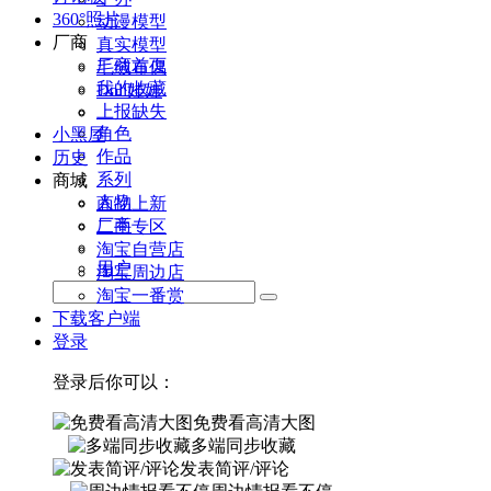
360°照片
动漫模型
厂商
真实模型
厂商首页
毛绒布偶
我的收藏
Doll娃娃
上报缺失
角色
小黑屋
作品
历史
系列
商城
人物
商品上新
厂商
二手专区
淘宝自营店
用户
淘宝周边店
淘宝一番赏
下载客户端
登录
登录后你可以：
免费看高清大图
多端同步收藏
发表简评/评论