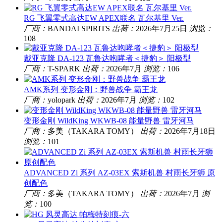
RG 飞翼零式高达EW APEX联名 瓦尔基里 Ver.
厂商：
BANDAI SPIRITS
出荷：
2026年7月25日
浏览：
108
戴亚克隆 DA-123 瓦鲁达咆哮者＜捷豹＞ 阳极型
厂商：
T-SPARK
出荷：
2026年7月
浏览：
106
AMK系列 变形金刚：野兽战争 霸王龙
厂商：
yolopark
出荷：
2026年7月
浏览：
102
变形金刚 WildKing WKWB-08 能量野兽 雷牙河马
厂商：
多美（TAKARA TOMY）
出荷：
2026年7月18日
浏览：
101
ADVANCED Zi 系列 AZ-03EX 索斯机兽 村雨长牙狮 原
创配色
厂商：
多美（TAKARA TOMY）
出荷：
2026年7月
浏
览：
100