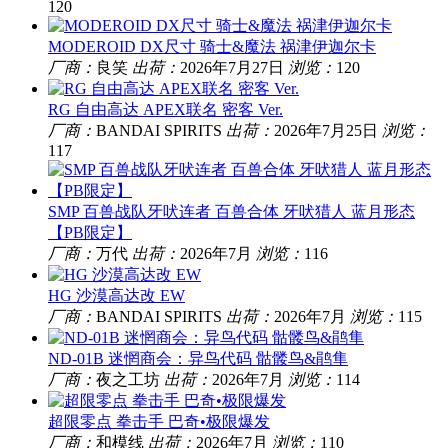
120
MODEROID DX尺寸 骑士&魔法 祸津伊迦尔卡
厂商：
良笑
出荷：
2026年7月27日
浏览：
120
RG 自由高达 APEX联名 密客 Ver.
厂商：
BANDAI SPIRITS
出荷：
2026年7月25日
浏览：
117
SMP 百兽战队牙吠连者 百兽合体 牙吠猎人 蓝月形态
【PB限定】
厂商：
万代
出荷：
2026年7月
浏览：
116
HG 沙漠高达改 EW
厂商：
BANDAI SPIRITS
出荷：
2026年7月
浏览：
115
ND-01B 迷惘商会：异鸟代码 骷髅鸟&鹃隼
厂商：
夜之工坊
出荷：
2026年7月
浏览：
114
超限零点 拳击手 巴奇•极限爆发
厂商：
和模线
出荷：
2026年7月
浏览：
110