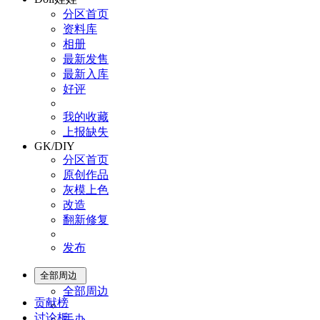
分区首页
资料库
相册
最新发售
最新入库
好评
我的收藏
上报缺失
GK/DIY
分区首页
原创作品
灰模上色
改造
翻新修复
发布
全部周边
全部周边
贡献榜
讨论板
手办