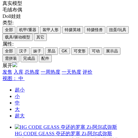
真实模型
毛绒布偶
Doll娃娃
类型:
全部
机甲/重器
装甲人形
特摄英雄
特摄怪兽
扭蛋/玩具
载具/驱动模型
其它
属性:
全部
汉子
妹子
景品
GK
可变形
可动
展示品
需拼装
完成品
配件
展开
发售
入库
总热度
一周热度
一天热度
评价
视图： 中
超小
小
中
大
超大
HG CODE GEASS 夺还的罗塞 Zi-阿尔忒弥斯