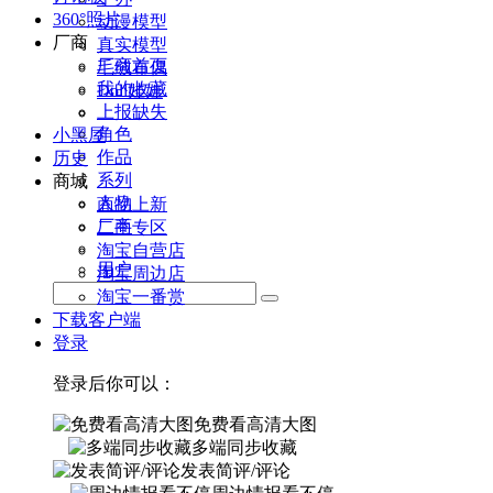
360°照片
动漫模型
厂商
真实模型
厂商首页
毛绒布偶
我的收藏
Doll娃娃
上报缺失
角色
小黑屋
作品
历史
系列
商城
人物
商品上新
厂商
二手专区
淘宝自营店
用户
淘宝周边店
淘宝一番赏
下载客户端
登录
登录后你可以：
免费看高清大图
多端同步收藏
发表简评/评论