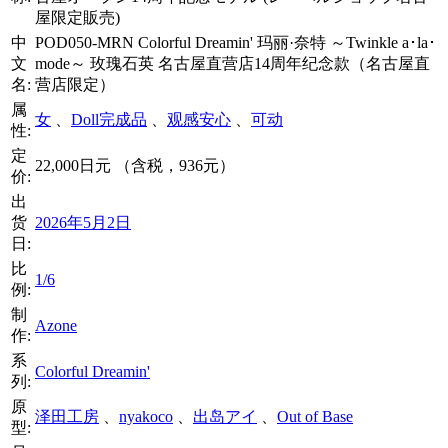
屋限定販売)
中
POD050-MRN Colorful Dreamin' 玛丽·奈特 ～Twinkle a･la･
文
mode～ 玫瑰石英 名古屋直营店14周年纪念款（名古屋直
名:
营店限定）
属
女
、
Doll完成品
、
观感安心
、
可动
性:
定
22,000日元 （含税，936元）
价:
出
货
2026年5月2日
日:
比
1/6
例:
制
Azone
作:
系
Colorful Dreamin'
列:
原
泽田工房
、
nyakoco
、
出岛アイ
、
Out of Base
型: