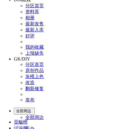
分区首页
资料库
相册
最新发售
最新入库
好评
我的收藏
上报缺失
GK/DIY
分区首页
原创作品
灰模上色
改造
翻新修复
发布
全部周边
全部周边
贡献榜
讨论板
手办