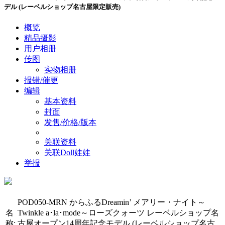
デル (レーベルショップ名古屋限定販売)
概览
精品摄影
用户相册
传图
实物相册
报错/催更
编辑
基本资料
封面
发售/价格/版本
关联资料
关联Doll娃娃
举报
POD050-MRN からふるDreamin’ メアリー・ナイト～
名
Twinkle a･la･mode～ローズクォーツ レーベルショップ名
称:
古屋オープン14周年記念モデル (レーベルショップ名古