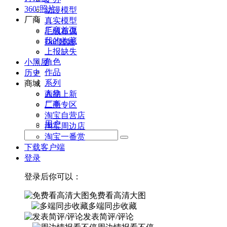
360°照片
动漫模型
厂商
真实模型
厂商首页
毛绒布偶
我的收藏
Doll娃娃
上报缺失
角色
小黑屋
作品
历史
系列
商城
人物
商品上新
厂商
二手专区
淘宝自营店
用户
淘宝周边店
淘宝一番赏
下载客户端
登录
登录后你可以：
免费看高清大图
多端同步收藏
发表简评/评论