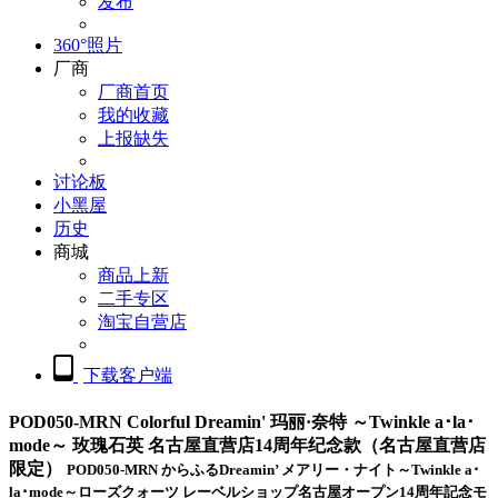
发布
360°照片
厂商
厂商首页
我的收藏
上报缺失
讨论板
小黑屋
历史
商城
商品上新
二手专区
淘宝自营店
下载客户端
POD050-MRN Colorful Dreamin' 玛丽·奈特 ～Twinkle a･la･
mode～ 玫瑰石英 名古屋直营店14周年纪念款（名古屋直营店
限定）
POD050-MRN からふるDreamin’ メアリー・ナイト～Twinkle a･
la･mode～ローズクォーツ レーベルショップ名古屋オープン14周年記念モ