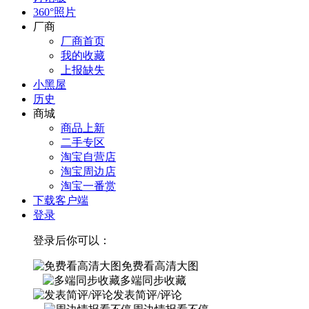
360°照片
厂商
厂商首页
我的收藏
上报缺失
小黑屋
历史
商城
商品上新
二手专区
淘宝自营店
淘宝周边店
淘宝一番赏
下载客户端
登录
登录后你可以：
免费看高清大图
多端同步收藏
发表简评/评论