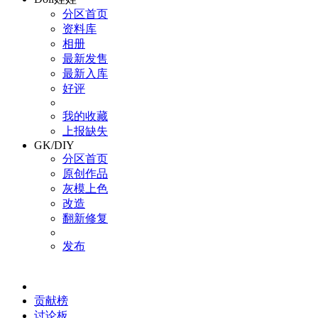
分区首页
资料库
相册
最新发售
最新入库
好评
我的收藏
上报缺失
GK/DIY
分区首页
原创作品
灰模上色
改造
翻新修复
发布
贡献榜
讨论板