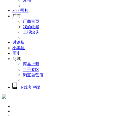
发布
360°照片
厂商
厂商首页
我的收藏
上报缺失
讨论板
小黑屋
历史
商城
商品上新
二手专区
淘宝自营店
下载客户端
概览
精品摄影