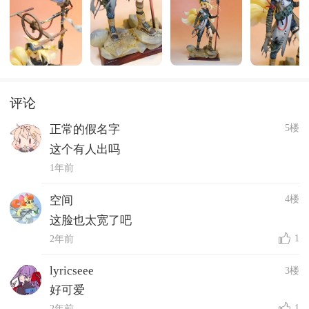
评论
5楼
正常的假名字
这个有人出吗
1年前
4楼
空间
这脸也太宽了吧
1
2年前
lyricseee
3楼
好可爱
1
2年前