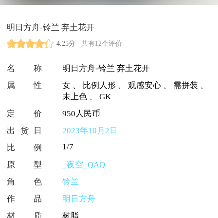
明日方舟-铃兰 弃土花开
4.25分
共有12个评价
名称
明日方舟-铃兰 弃土花开
属性
女
、
比例人形
、
观感安心
、
需拼装
、
未上色
、
GK
定价
950人民币
出货日
2023年10月2日
1/7
比例
原型
_夜空_QAQ
角色
铃兰
作品
明日方舟
材质
树脂