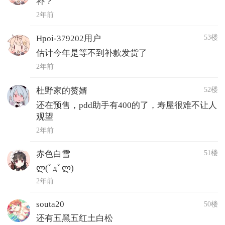
补？
2年前
53楼
Hpoi-379202用户
估计今年是等不到补款发货了
2年前
52楼
杜野家的赘婿
还在预售，pdd助手有400的了，寿屋很难不让人
观望
2年前
51楼
赤色白雪
ლ(ﾟдﾟლ)
2年前
souta20
50楼
还有五黑五红土白松