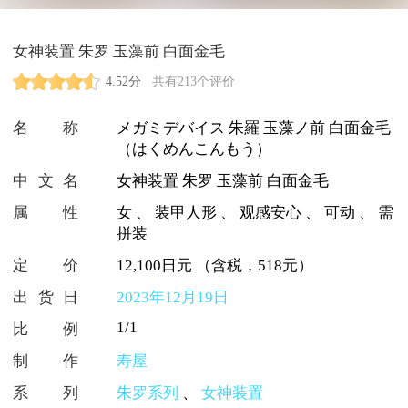
女神装置 朱罗 玉藻前 白面金毛
4.52分
共有213个评价
名称
メガミデバイス 朱羅 玉藻ノ前 白面金毛
（はくめんこんもう）
中文名
女神装置 朱罗 玉藻前 白面金毛
属性
女
、
装甲人形
、
观感安心
、
可动
、
需
拼装
定价
12,100日元 （含税，518元）
出货日
2023年12月19日
1/1
比例
制作
寿屋
系列
朱罗系列
、
女神装置