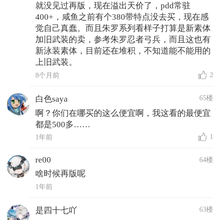
就没见过再版，现在溢出天价了，pdd常驻
400+，咸鱼之前有个380带特点没去买，现在感
觉自己真蠢。而且朱罗系列看样子打算是新素体
加旧武装的卖，参考朱罗忍者弓兵，而且这也有
新泳装素体，目前还在堆积，不知道能不能用的
上旧武装。
2
8个月前
65楼
白色saya
啊？你们在哪买的这么便宜啊，我这看的最便宜
都是500多……
1
1年前
re00
64楼
啥时候再版呢
1年前
63楼
是四十七吖