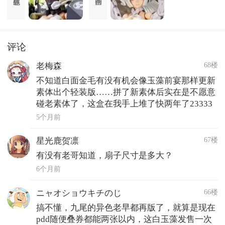
评论
68楼
老梅森
不知道白面金毛有没有机会像玉藻前宴那样更新
素体出个轻装版……拼了新素体后实在是不愿意
碰老素体了，这盒在我手上堆了快两年了23333
5个月前
67楼
星光鹿贺凛
有没有老哥知道，扇子尺寸是多大？
6个月前
66楼
ニャオショウキチのじ
搞不懂，九尾的异色老早都再版了，就算是现在
pdd随便叠券都能两张以内，这白玉藻发售一次