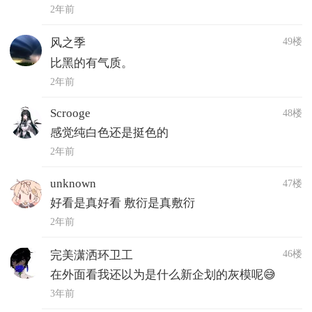
2年前
49楼
风之季
比黑的有气质。
2年前
Scrooge
48楼
感觉纯白色还是挺色的
2年前
unknown
47楼
好看是真好看 敷衍是真敷衍
2年前
46楼
完美潇洒环卫工
在外面看我还以为是什么新企划的灰模呢😅
3年前