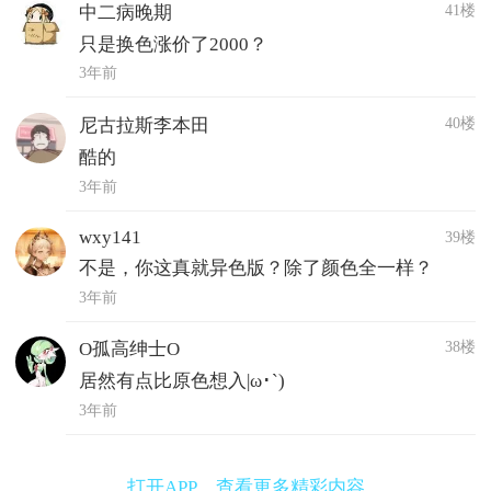
41楼
中二病晚期
只是换色涨价了2000？
3年前
40楼
尼古拉斯李本田
酷的
3年前
wxy141
39楼
不是，你这真就异色版？除了颜色全一样？
3年前
38楼
O孤高绅士O
居然有点比原色想入|ω･`)
3年前
打开APP，查看更多精彩内容