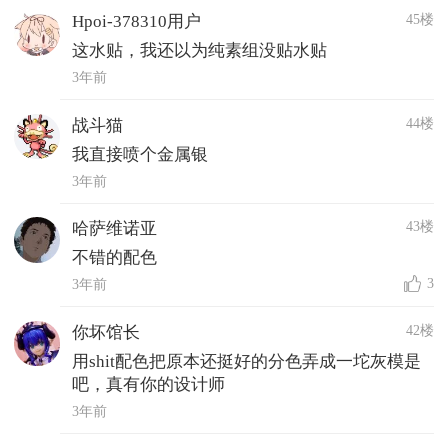
45楼
Hpoi-378310用户
这水贴，我还以为纯素组没贴水贴
3年前
44楼
战斗猫
我直接喷个金属银
3年前
43楼
哈萨维诺亚
不错的配色
3
3年前
42楼
你坏馆长
用shit配色把原本还挺好的分色弄成一坨灰模是
吧，真有你的设计师
3年前