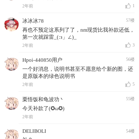
1
2年前
57楼
冰冰冰78
再也不预定这系列了了，nm现货比我补款还低，
第一次就踩雷_(:з」∠)_
3
2年前
56楼
Hpoi-440850用户
一个好消息，说明书甚至不愿意给个新的图，还
是原版本的绿色说明书
5
2年前
55楼
栗悟饭和龟波功丶
今天补款了(✪ω✪)
2年前
DELIBOLI
54楼