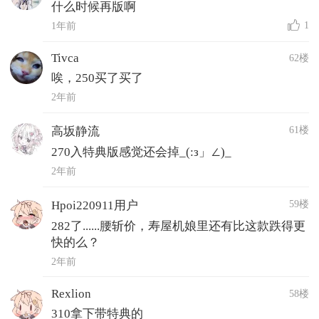
什么时候再版啊
1
1年前
Tivca
62楼
唉，250买了买了
2年前
61楼
高坂静流
270入特典版感觉还会掉_(:з」∠)_
2年前
59楼
Hpoi220911用户
282了......腰斩价，寿屋机娘里还有比这款跌得更
快的么？
2年前
Rexlion
58楼
310拿下带特典的