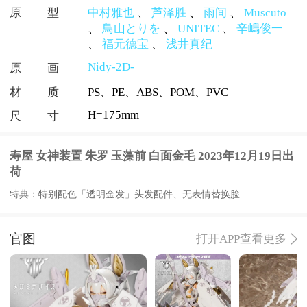
原型
中村雅也
、
芦泽胜
、
雨间
、
Muscuto
、
鳥山とりを
、
UNITEC
、
辛嶋俊一
、
福元德宝
、
浅井真纪
Nidy-2D-
原画
材质
PS、PE、ABS、POM、PVC
H=175mm
尺寸
寿屋 女神装置 朱罗 玉藻前 白面金毛 2023年12月19日出
荷
特典：特别配色「透明金发」头发配件、无表情替换脸
官图
打开APP查看更多