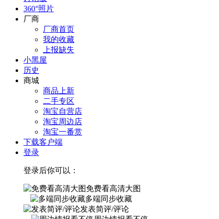
360°照片
厂商
厂商首页
我的收藏
上报缺失
小黑屋
历史
商城
商品上新
二手专区
淘宝自营店
淘宝周边店
淘宝一番赏
下载客户端
登录
登录后你可以：
免费看高清大图
多端同步收藏
发表简评/评论