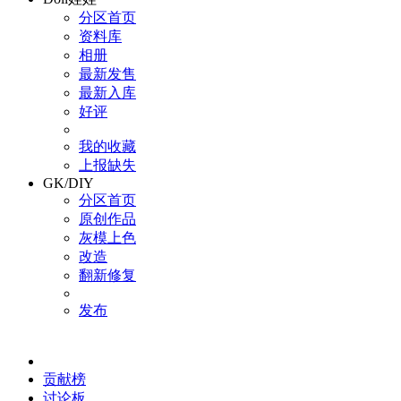
分区首页
资料库
相册
最新发售
最新入库
好评
我的收藏
上报缺失
GK/DIY
分区首页
原创作品
灰模上色
改造
翻新修复
发布
贡献榜
讨论板