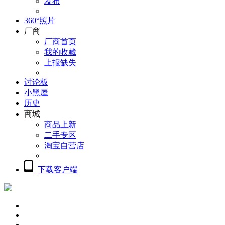
发布
360°照片
厂商
厂商首页
我的收藏
上报缺失
讨论板
小黑屋
历史
商城
商品上新
二手专区
淘宝自营店
下载客户端
概览
精品摄影