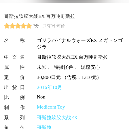
哥斯拉软胶大战EX 百万吨哥斯拉
?分
共有0个评价
名称
ゴジラバイナルウォーズEX メガトンゴ
ジラ
中文名
哥斯拉软胶大战EX 百万吨哥斯拉
属性
未知
、
特摄怪兽
、
观感安心
定价
30,800日元 （含税，1310元）
出货日
2016年10月
Non
比例
Medicom Toy
制作
系列
哥斯拉软胶大战EX
角色
哥斯拉