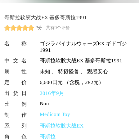
哥斯拉软胶大战EX 基多哥斯拉1991
?分
共有0个评价
名称
ゴジラバイナルウォーズEX ギドゴジ
1991
中文名
哥斯拉软胶大战EX 基多哥斯拉1991
属性
未知
、
特摄怪兽
、
观感安心
定价
6,600日元 （含税，282元）
出货日
2016年9月
Non
比例
Medicom Toy
制作
系列
哥斯拉软胶大战EX
角色
哥斯拉