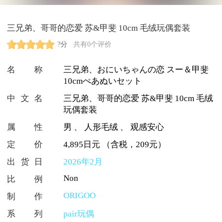
三兄弟、哥哥的恋爱 苏&甲斐 10cm 毛绒玩偶套装
?分
共有0个评价
名称
三兄弟、おにいちゃんの恋 スー＆甲斐
10cmぺあぬいセット
中文名
三兄弟、哥哥的恋爱 苏&甲斐 10cm 毛绒
玩偶套装
属性
男
、
人形毛绒
、
观感安心
定价
4,895日元 （含税，209元）
出货日
2026年2月
Non
比例
ORIGOO
制作
系列
pair玩偶