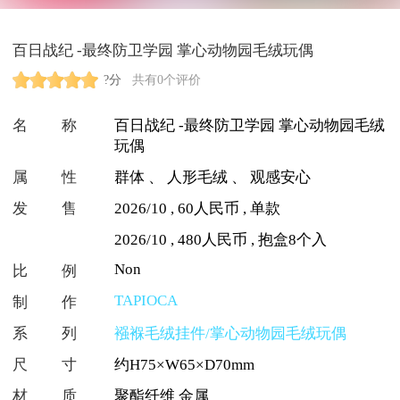
百日战纪 -最终防卫学园 掌心动物园毛绒玩偶
?分
共有0个评价
名称
百日战纪 -最终防卫学园 掌心动物园毛绒
玩偶
属性
群体
、
人形毛绒
、
观感安心
发售
2026/10 , 60人民币 , 单款
2026/10 , 480人民币 , 抱盒8个入
Non
比例
TAPIOCA
制作
系列
襁褓毛绒挂件/掌心动物园毛绒玩偶
尺寸
约H75×W65×D70mm
材质
聚酯纤维 金属