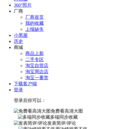
360°照片
厂商
厂商首页
我的收藏
上报缺失
小黑屋
历史
商城
商品上新
二手专区
淘宝自营店
淘宝周边店
淘宝一番赏
下载客户端
登录
登录后你可以：
免费看高清大图
多端同步收藏
发表简评/评论