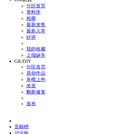
分区首页
资料库
相册
最新发售
最新入库
好评
我的收藏
上报缺失
GK/DIY
分区首页
原创作品
灰模上色
改造
翻新修复
发布
贡献榜
讨论板