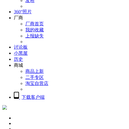
发布
360°照片
厂商
厂商首页
我的收藏
上报缺失
讨论板
小黑屋
历史
商城
商品上新
二手专区
淘宝自营店
下载客户端
概览
精品摄影