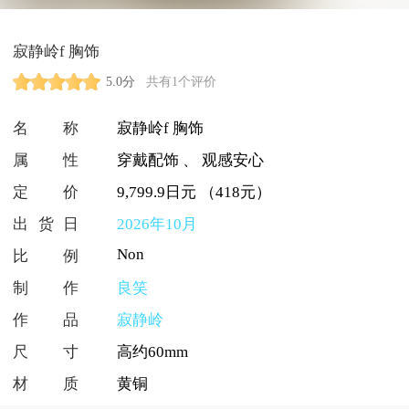
寂静岭f 胸饰
5.0分
共有1个评价
名称
寂静岭f 胸饰
属性
穿戴配饰
、
观感安心
定价
9,799.9日元 （418元）
出货日
2026年10月
Non
比例
制作
良笑
作品
寂静岭
尺寸
高约60mm
材质
黄铜