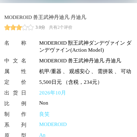
MODEROID 兽王武神丹迪凡 丹迪凡
3.0分
共有2个评价
名称
MODEROID 獣王武神ダンデヴァイン ダ
ンデヴァイン(Action Model)
中文名
MODEROID 兽王武神丹迪凡 丹迪凡
属性
机甲/重器
、
观感安心
、
需拼装
、
可动
定价
5,500日元 （含税，234元）
出货日
2026年10月
Non
比例
制作
良笑
MODEROID
系列
An
原型