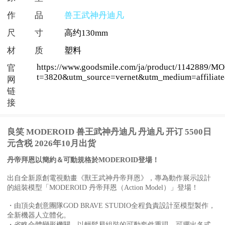
作品
兽王武神丹迪凡
尺寸
高约130mm
材质
塑料
https://www.goodsmile.com/ja/product/1
官
t=3820&utm_source=vernet&utm_medium=affili
网
链
接
良笑 MODEROID 兽王武神丹迪凡 丹迪凡 开订 5500日
元含税 2026年10月出货
丹帝拜恩以簡約＆可動規格於MODEROID登場！
出自全新原創電視動畫《獸王武神丹帝拜恩》，專為動作展示設計
的組裝模型「MODEROID 丹帝拜恩（Action Model）」登場！
・由頂尖創意團隊GOD BRAVE STUDIO全程負責設計至模型製作，
全新機器人立體化。
・省略合體變形機關，以輕鬆易組裝的可動套件重現。可擺出各式