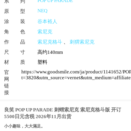
POP UP PARADE
系列
NEQ
原型
涂装
谷本裕人
角色
索尼克
作品
索尼克格斗
、
刺猬索尼克
尺寸
高约140mm
材质
塑料
https://www.goodsmile.com/ja/produc
官
t=3820&utm_source=vernet&utm_medium=affili
网
链
接
良笑 POP UP PARADE 刺蝟索尼克 索尼克格斗版 开订
5500日元含税 2026年11月出货
小小趣味，大大滿足。