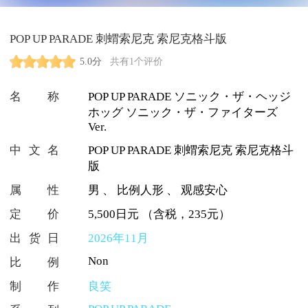
POP UP PARADE 刺蝟索尼克 索尼克格斗版
5.0分
共有1个评价
名称
POP UP PARADE ソニック・ザ・ヘッジ
ホッグ ソニック・ザ・ファイターズ
Ver.
中文名
POP UP PARADE 刺蝟索尼克 索尼克格斗
版
属性
男
、
比例人形
、
观感安心
定价
5,500日元 （含税，235元）
出货日
2026年11月
Non
比例
制作
良笑