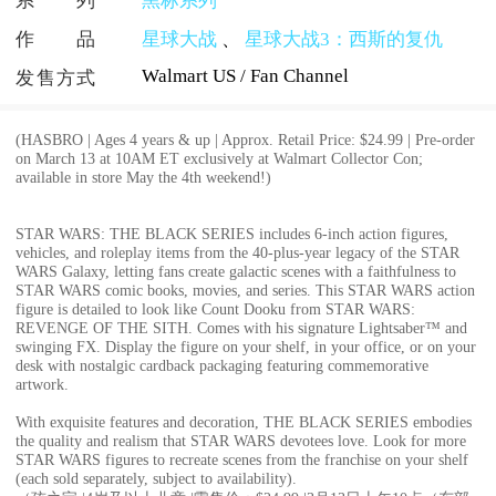
系列
黑标系列
作品
星球大战
、
星球大战3：西斯的复仇
Walmart US / Fan Channel
发售方式
(HASBRO | Ages 4 years & up | Approx. Retail Price: $24.99 | Pre-order
on March 13 at 10AM ET exclusively at Walmart Collector Con;
available in store May the 4th weekend!)
STAR WARS: THE BLACK SERIES includes 6-inch action figures,
vehicles, and roleplay items from the 40-plus-year legacy of the STAR
WARS Galaxy, letting fans create galactic scenes with a faithfulness to
STAR WARS comic books, movies, and series. This STAR WARS action
figure is detailed to look like Count Dooku from STAR WARS:
REVENGE OF THE SITH. Comes with his signature Lightsaber™ and
swinging FX. Display the figure on your shelf, in your office, or on your
desk with nostalgic cardback packaging featuring commemorative
artwork.
With exquisite features and decoration, THE BLACK SERIES embodies
the quality and realism that STAR WARS devotees love. Look for more
STAR WARS figures to recreate scenes from the franchise on your shelf
(each sold separately, subject to availability).