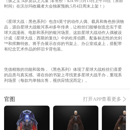
（孩之宝 |4岁及以上儿童 |零售价：$24.99 |3月13日上午10点（东部
时间）在沃尔玛收藏者大会独家预购;5月4日周末上架！）
《星球大战：黑色系列》包含6英寸的动作人偶、载具和角色扮演物
品，源自星球大战银河系40多年传承，让粉丝们能够创造忠实于星
球大战漫画、电影和系列的银河场景。这款星球大战动作人偶被设
计成《星球大战：西斯的复仇》中的杜库伯爵。配备标志性的光剑
™和挥舞特效。将手办展示在你的书架上、办公室或桌上，搭配带
有纪念艺术作品的怀旧卡背包装。
凭借精致的功能和装饰，《黑色系列》体现了星球大战粉丝们喜爱
的品质与真实感。请在你的书架上寻找更多星球大战手办，重现系
列场景（每款均单独出售，视供应情况而定）。
官图
打开APP查看更多