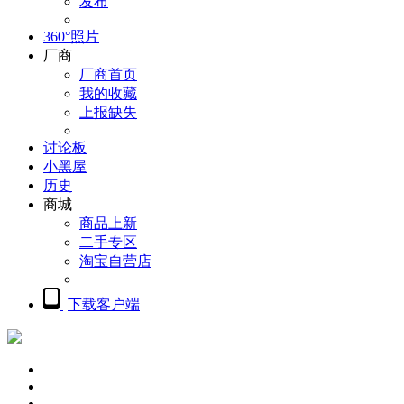
发布
360°照片
厂商
厂商首页
我的收藏
上报缺失
讨论板
小黑屋
历史
商城
商品上新
二手专区
淘宝自营店
下载客户端
概览
精品摄影