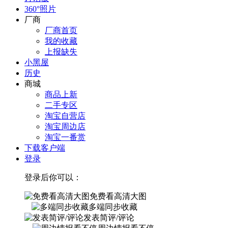
360°照片
厂商
厂商首页
我的收藏
上报缺失
小黑屋
历史
商城
商品上新
二手专区
淘宝自营店
淘宝周边店
淘宝一番赏
下载客户端
登录
登录后你可以：
免费看高清大图
多端同步收藏
发表简评/评论