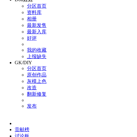
分区首页
资料库
相册
最新发售
最新入库
好评
我的收藏
上报缺失
GK/DIY
分区首页
原创作品
灰模上色
改造
翻新修复
发布
贡献榜
讨论板