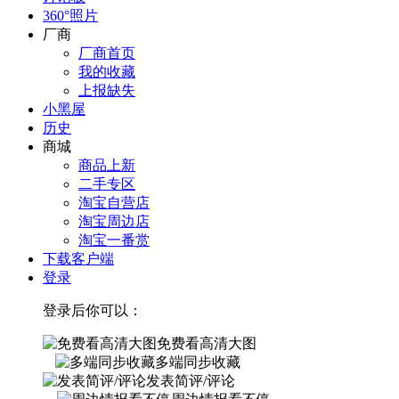
360°照片
厂商
厂商首页
我的收藏
上报缺失
小黑屋
历史
商城
商品上新
二手专区
淘宝自营店
淘宝周边店
淘宝一番赏
下载客户端
登录
登录后你可以：
免费看高清大图
多端同步收藏
发表简评/评论