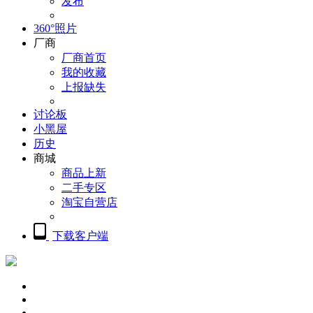
发布
360°照片
厂商
厂商首页
我的收藏
上报缺失
讨论板
小黑屋
历史
商城
商品上新
二手专区
淘宝自营店
下载客户端
概览
精品摄影