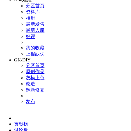
分区首页
资料库
相册
最新发售
最新入库
好评
我的收藏
上报缺失
GK/DIY
分区首页
原创作品
灰模上色
改造
翻新修复
发布
贡献榜
讨论板