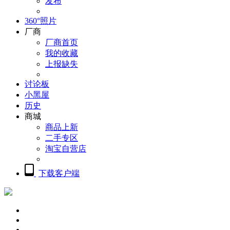
发布
360°照片
厂商
厂商首页
我的收藏
上报缺失
讨论板
小黑屋
历史
商城
商品上新
二手专区
淘宝自营店
下载客户端
概览
精品摄影