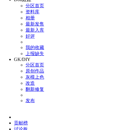
分区首页
资料库
相册
最新发售
最新入库
好评
我的收藏
上报缺失
GK/DIY
分区首页
原创作品
灰模上色
改造
翻新修复
发布
贡献榜
讨论板