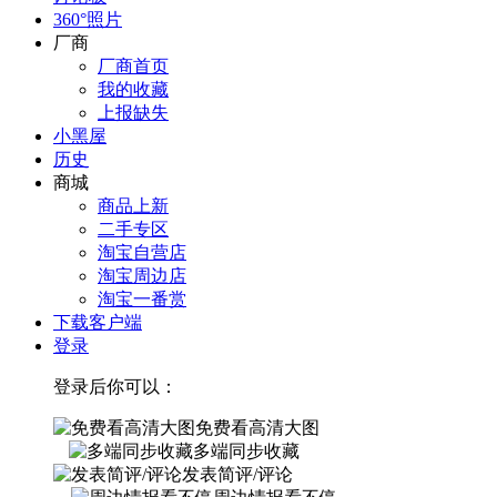
360°照片
厂商
厂商首页
我的收藏
上报缺失
小黑屋
历史
商城
商品上新
二手专区
淘宝自营店
淘宝周边店
淘宝一番赏
下载客户端
登录
登录后你可以：
免费看高清大图
多端同步收藏
发表简评/评论