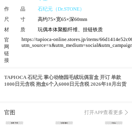
作品
石纪元（Dr.STONE）
尺寸
高约75×宽65×深60mm
材质
玩偶本体聚酯纤维、挂链铁质
https://tapioca-online.stores.jp/items/66d1414e52
官
utm_source=x&utm_medium=social&utm_campaign
网
链
接
TAPIOCA 石纪元 掌心动物园毛绒玩偶盲盒 开订 单款
1000日元含税 抱盒6个入6000日元含税 2026年10月出货
官图
打开APP查看更多