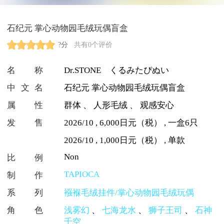
石纪元 掌心动物园毛绒玩偶盲盒
?分
共有0个评价
名称
Dr.STONE くるみたぴぬい
中文名
石纪元 掌心动物园毛绒玩偶盲盒
属性
群体
、
人形毛绒
、
观感安心
发售
2026/10 , 6,000日元（税） , 一盒6只
2026/10 , 1,000日元（税） , 单款
Non
比例
TAPIOCA
制作
系列
襁褓毛绒挂件/掌心动物园毛绒玩偶
角色
浅雾幻
、
七海龙水
、
狮子王司
、
石神
千空