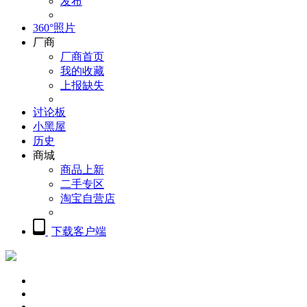
发布
360°照片
厂商
厂商首页
我的收藏
上报缺失
讨论板
小黑屋
历史
商城
商品上新
二手专区
淘宝自营店
下载客户端
概览
精品摄影