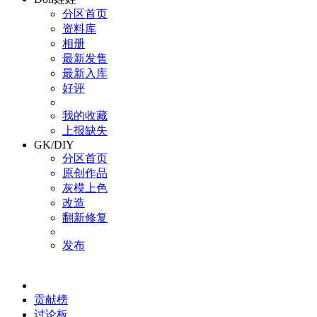
分区首页
资料库
相册
最新发售
最新入库
好评
我的收藏
上报缺失
GK/DIY
分区首页
原创作品
灰模上色
改造
翻新修复
发布
贡献榜
讨论板