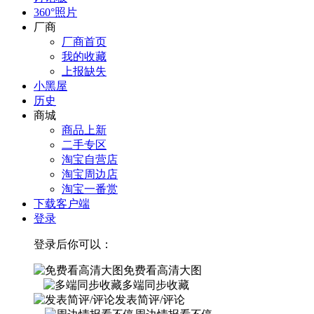
360°照片
厂商
厂商首页
我的收藏
上报缺失
小黑屋
历史
商城
商品上新
二手专区
淘宝自营店
淘宝周边店
淘宝一番赏
下载客户端
登录
登录后你可以：
免费看高清大图
多端同步收藏
发表简评/评论