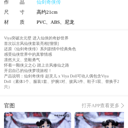
作品
仙剑奇侠传
尺寸
高约21cm
材质
PVC、ABS、尼龙
Viya突破次元壁 进入仙侠的奇妙世界
首次以古风仙侠套装亮相[憧憬]
还原《仙剑奇侠传》系列剧情中经典角色
感受仙侠世界中的真挚情感
凛然大义、坚毅勇气
怀着一颗侠义之心 踏上古风修仙之路
开启自己的仙侠梦境旅程！
产品说明：仙剑奇侠传 赵灵儿 x Viya Doll可动人偶包含Viya
Doll（素体1个、服装1套、护腕1对、披风1件、鞋子1双、替换手2
只）
官图
打开APP查看更多