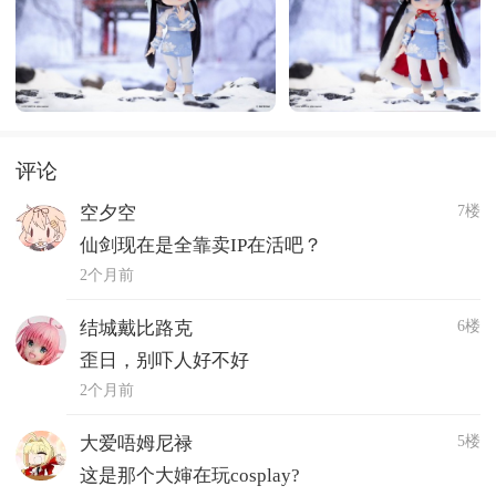
评论
7楼
空夕空
仙剑现在是全靠卖IP在活吧？
2个月前
6楼
结城戴比路克
歪日，别吓人好不好
2个月前
5楼
大爱唔姆尼禄
这是那个大婶在玩cosplay?