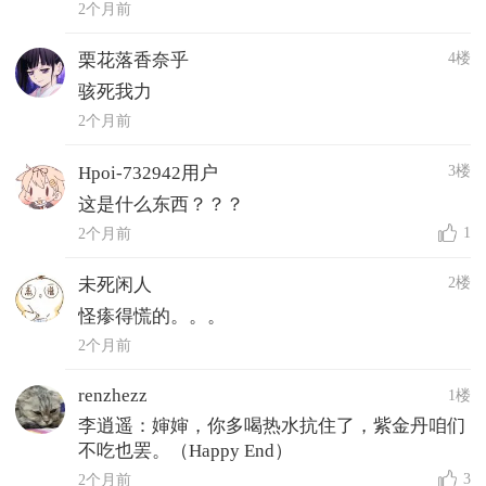
2个月前
4楼
栗花落香奈乎
骇死我力
2个月前
3楼
Hpoi-732942用户
这是什么东西？？？
1
2个月前
2楼
未死闲人
怪瘆得慌的。。。
2个月前
renzhezz
1楼
李逍遥：婶婶，你多喝热水抗住了，紫金丹咱们
不吃也罢。（Happy End）
3
2个月前