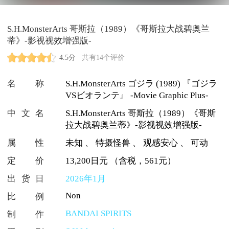
S.H.MonsterArts 哥斯拉（1989）《哥斯拉大战碧奥兰
蒂》-影视视效增强版-
4.5分
共有14个评价
名称
S.H.MonsterArts ゴジラ (1989) 『ゴジラ
VSビオランテ』 -Movie Graphic Plus-
中文名
S.H.MonsterArts 哥斯拉（1989）《哥斯
拉大战碧奥兰蒂》-影视视效增强版-
属性
未知
、
特摄怪兽
、
观感安心
、
可动
定价
13,200日元 （含税，561元）
出货日
2026年1月
Non
比例
BANDAI SPIRITS
制作