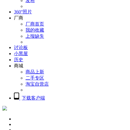
发布
360°照片
厂商
厂商首页
我的收藏
上报缺失
讨论板
小黑屋
历史
商城
商品上新
二手专区
淘宝自营店
下载客户端
概览
精品摄影