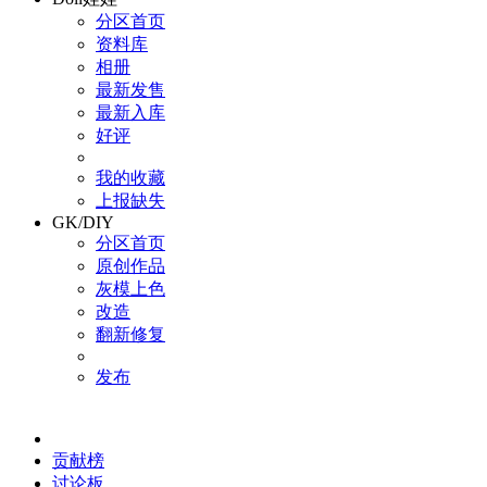
分区首页
资料库
相册
最新发售
最新入库
好评
我的收藏
上报缺失
GK/DIY
分区首页
原创作品
灰模上色
改造
翻新修复
发布
贡献榜
讨论板