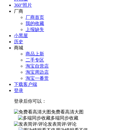
360°照片
厂商
厂商首页
我的收藏
上报缺失
小黑屋
历史
商城
商品上新
二手专区
淘宝自营店
淘宝周边店
淘宝一番赏
下载客户端
登录
登录后你可以：
免费看高清大图
多端同步收藏
发表简评/评论