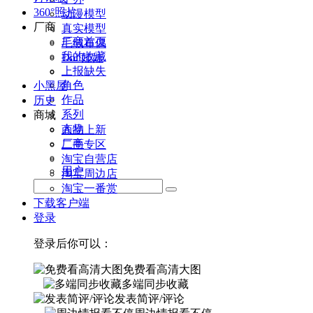
360°照片
动漫模型
厂商
真实模型
厂商首页
毛绒布偶
我的收藏
Doll娃娃
上报缺失
角色
小黑屋
作品
历史
系列
商城
人物
商品上新
厂商
二手专区
淘宝自营店
用户
淘宝周边店
淘宝一番赏
下载客户端
登录
登录后你可以：
免费看高清大图
多端同步收藏
发表简评/评论