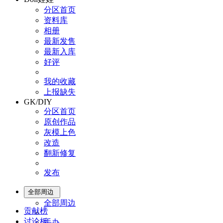
分区首页
资料库
相册
最新发售
最新入库
好评
我的收藏
上报缺失
GK/DIY
分区首页
原创作品
灰模上色
改造
翻新修复
发布
全部周边
全部周边
贡献榜
讨论板
手办