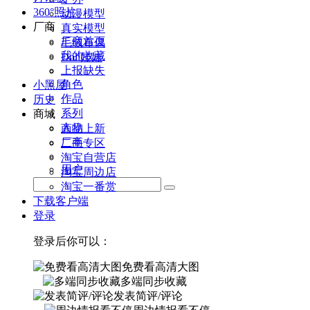
360°照片
动漫模型
厂商
真实模型
厂商首页
毛绒布偶
我的收藏
Doll娃娃
上报缺失
角色
小黑屋
作品
历史
系列
商城
人物
商品上新
厂商
二手专区
淘宝自营店
用户
淘宝周边店
淘宝一番赏
下载客户端
登录
登录后你可以：
免费看高清大图
多端同步收藏
发表简评/评论