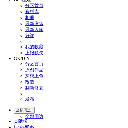
分区首页
资料库
相册
最新发售
最新入库
好评
我的收藏
上报缺失
GK/DIY
分区首页
原创作品
灰模上色
改造
翻新修复
发布
全部周边
全部周边
贡献榜
讨论板
手办