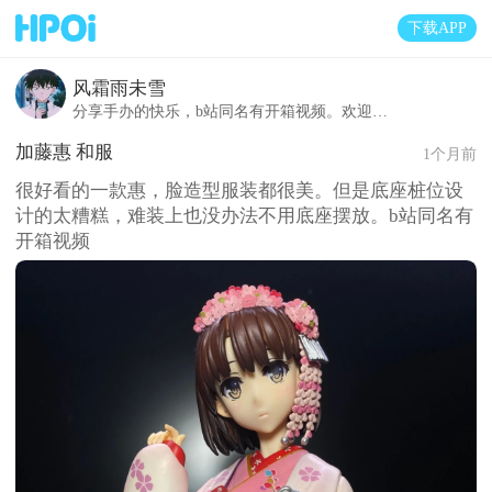
下载APP
风霜雨未雪
分享手办的快乐，b站同名有开箱视频。欢迎互关～
加藤惠 和服
1个月前
很好看的一款惠，脸造型服装都很美。但是底座桩位设
计的太糟糕，难装上也没办法不用底座摆放。b站同名有
开箱视频