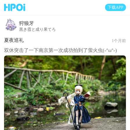
下载APP
狩狼牙
黒き霞と成り果てろ
夏夜巡礼
1个月前
双休突击了一下南京第一次成功拍到了萤火虫(˶ᐢωᐢ˶)