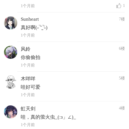
1
1个月前
Sunheart
7楼
真好啊(˶‾᷄⁻̫‾᷅˵)
1个月前
6楼
风鈴
你偷偷拍
1个月前
5楼
木咩咩
哇好可爱
1个月前
4楼
虹天剑
哇，真的萤火虫_(:з」∠)_
1个月前