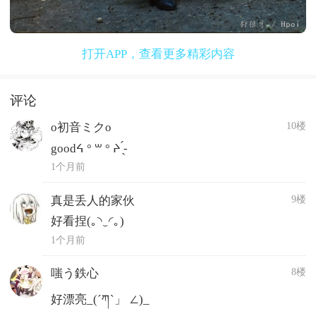
打开APP，查看更多精彩内容
评论
10楼
o初音ミクo
goodᔦ ° ꒳ ° ᔨ ̖́-
1个月前
9楼
真是丢人的家伙
好看捏(｡◝‿◜｡)
1个月前
8楼
嗤う鉄心
好漂亮_(´ཀ`」 ∠)_