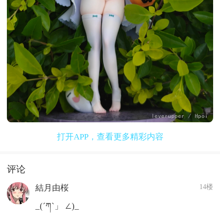
打开APP，查看更多精彩内容
评论
14楼
結月由桜
_(´ཀ`」 ∠)_