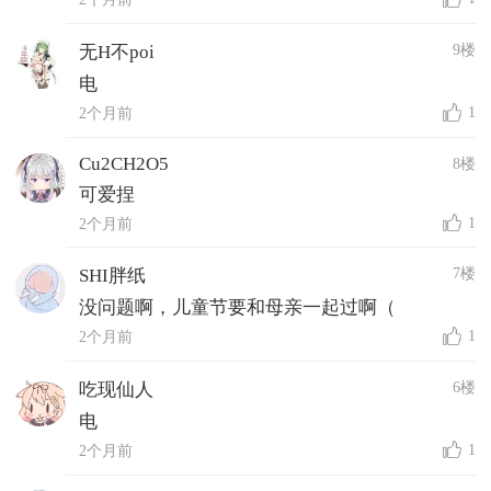
9楼
无H不poi
电
1
2个月前
Cu2CH2O5
8楼
可爱捏
1
2个月前
7楼
SHI胖纸
没问题啊，儿童节要和母亲一起过啊（
1
2个月前
6楼
吃现仙人
电
1
2个月前