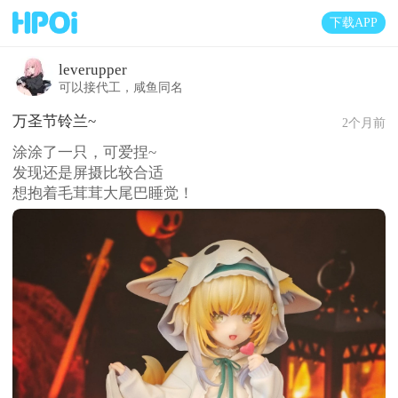
下载APP
leverupper
可以接代工，咸鱼同名
万圣节铃兰~
2个月前
涂涂了一只，可爱捏~
发现还是屏摄比较合适
想抱着毛茸茸大尾巴睡觉！