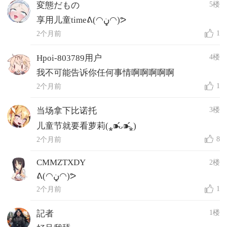
5楼
変態だもの
享用儿童timeᕕ(◠ڼ◠)ᕗ
1
2个月前
4楼
Hpoi-803789用户
我不可能告诉你任何事情啊啊啊啊啊
1
2个月前
3楼
当场拿下比诺托
儿童节就要看萝莉(⁎⁍̴̛ᴗ⁍̴̛⁎)
8
2个月前
CMMZTXDY
2楼
ᕕ(◠ڼ◠)ᕗ
1
2个月前
1楼
記者