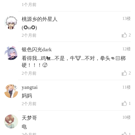
1个月前
13楼
桃源乡的外星人
(✪ω✪)
2
2个月前
12楼
银色闪光dark
看得我...鸡🐔...不是，牛🐮...不对，拳头👊🏻梆
硬！！！🥵
2
2个月前
yangtai
11楼
妈妈
1
2个月前
10楼
天梦哥
电
1
2个月前