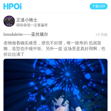
下载APP
正道小骑士
嘻嘻😄我一定要赢呀
lonsdaleite——蓝丝黛尔
1个月前
老物做着确实难受，摆也不好摆，唯一能夸的 也就面
雕，造型也中规中矩。另外一提 这场景是真好用啊，性
价比拉满了