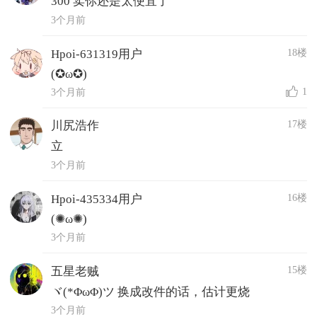
300 卖你还是太便宜了
3个月前
18楼
Hpoi-631319用户
(✪ω✪)
1
3个月前
17楼
川尻浩作
立
3个月前
16楼
Hpoi-435334用户
(✺ω✺)
3个月前
15楼
五星老贼
ヾ(*ΦωΦ)ツ 换成改件的话，估计更烧
3个月前