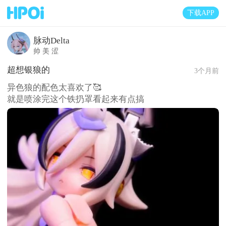
下载APP
脉动Delta
帅 美 涩
超想银狼的
3个月前
异色狼的配色太喜欢了🥰
就是喷涂完这个铁扔罩看起来有点搞