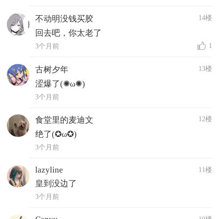
14楼
不动明没钱买胶
回去吧，你太老了
1
3个月前
13楼
古树夕年
涩爆了(✺ω✺)
3个月前
12楼
食堂里的麦迪文
绝了(✪ω✪)
3个月前
lazyline
11楼
皇到没边了
3个月前
10楼