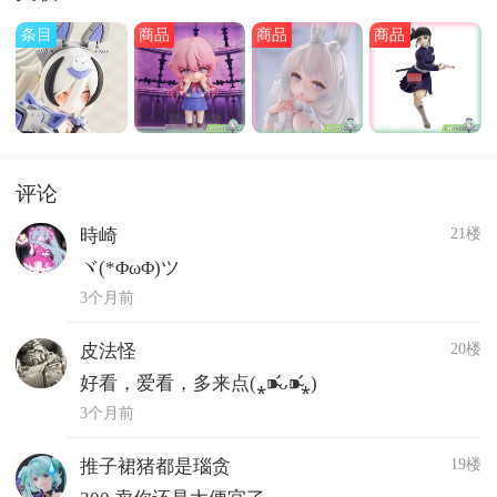
条目
商品
商品
商品
评论
21楼
時崎
ヾ(*ΦωΦ)ツ
3个月前
20楼
皮法怪
好看，爱看，多来点(⁎⁍̴̛ᴗ⁍̴̛⁎)
3个月前
19楼
推子裙猪都是瑙贪