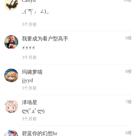
Canyu
_(´ཀ`」 ∠)_
3个月前
9楼
我要成为看户型高手
⚡️⚡️⚡️⚡️
3个月前
8楼
玛璐萝喵
jjyyd
3个月前
7楼
泽珞星
ლ(ﾟдﾟლ)
3个月前
6楼
碧蓝你的幻想hr