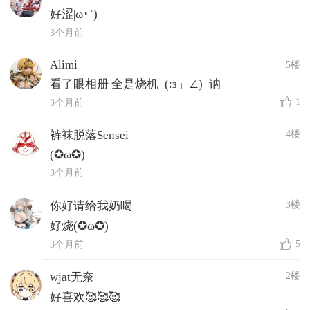
好涩|ω･`)
3个月前
Alimi
5楼
看了眼相册 全是烧机_(:з」∠)_讷
1
3个月前
4楼
裤袜脱落Sensei
(✪ω✪)
3个月前
3楼
你好请给我奶喝
好烧(✪ω✪)
5
3个月前
2楼
wjat无奈
好喜欢🥰🥰🥰