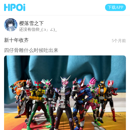
下载APP
樱落雪之下
还没有信仰_(:з」∠)_
新十年收齐
5个月前
四仔骨雕什么时候吐出来