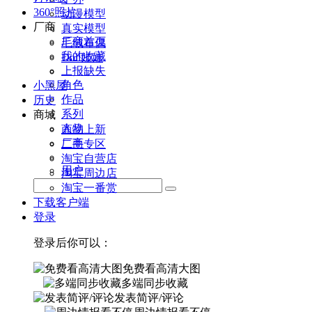
360°照片
动漫模型
厂商
真实模型
厂商首页
毛绒布偶
我的收藏
Doll娃娃
上报缺失
角色
小黑屋
作品
历史
系列
商城
人物
商品上新
厂商
二手专区
淘宝自营店
用户
淘宝周边店
淘宝一番赏
下载客户端
登录
登录后你可以：
免费看高清大图
多端同步收藏
发表简评/评论