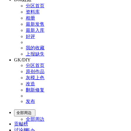
分区首页
资料库
相册
最新发售
最新入库
好评
我的收藏
上报缺失
GK/DIY
分区首页
原创作品
灰模上色
改造
翻新修复
发布
全部周边
全部周边
贡献榜
讨论板
手办