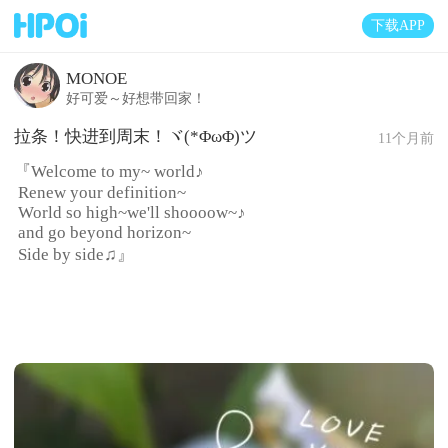
下载APP
MONOE
好可爱～好想带回家！
拉条！快进到周末！ヾ(*ΦωΦ)ツ
11个月前
『Welcome to my~ world♪
Renew your definition~
World so high~we'll shoooow~♪
and go beyond horizon~
Side by side♫』