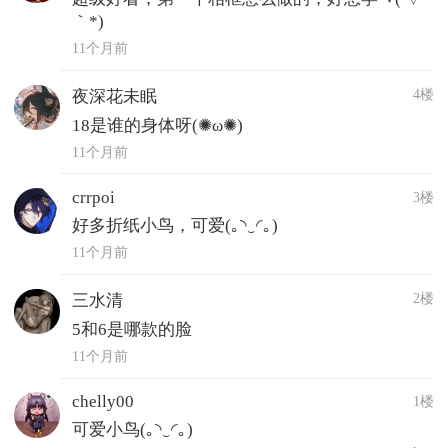
｀*)ゝ
11个月前
4楼
夜深花未眠
18是谁的身体呀(✺ω✺)
11个月前
crrpoi
3楼
好多折纸小鸟，可爱(｡◝‿◜｡)
11个月前
2楼
三水清
5和6是哪款的脸
11个月前
chelly00
1楼
可爱小鸟(｡◝‿◜｡)