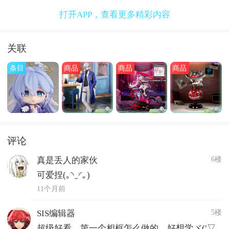
打开APP，查看更多精彩内容
关联
条目
商品
商品
商品
评论
6楼
真是丢人的家伙
可爱捏(｡◝‿◜｡)
11个月前
5楼
SIS编辑器
超级好看，第一个相框怎么做的，好想学ヾ(′▽