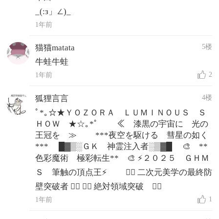
_(:з」∠)_
1年前
5楼
猫猫matata
牛蛙牛蛙
2
1年前
4楼
狐狸言言
ﾟ*｡☆★ＹＯＺＯＲＡ ＬＵＭＩＮＯＵＳ Ｓ
ＨＯＷ ★☆｡*ﾟ ≪ 漆黒の宇宙に 光の
王冠を ≫ ***夜空を駆ける 彗星の如く
*** █▓▒░ＧＫ 神霊注入者░▒▓█ 🎨 **
色彩魔術 極彩転生** 🎨 ⚡２０２５ ＧＨＭ
Ｓ 筆触の頂点王⚡ ❤️‍🔥 二次元美学の最終防
壁突破者 ❤️‍🔥 ❤️‍🔥 絶対領域突破 ❤️‍🔥
1
1年前