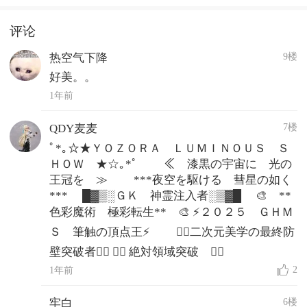
评论
9楼
热空气下降
好美。。
1年前
7楼
QDY麦麦
ﾟ*｡☆★ＹＯＺＯＲＡ ＬＵＭＩＮＯＵＳ Ｓ
ＨＯＷ ★☆｡*ﾟ ≪ 漆黒の宇宙に 光の
王冠を ≫ ***夜空を駆ける 彗星の如く
*** █▓▒░ＧＫ 神霊注入者░▒▓█ 🎨 **
色彩魔術 極彩転生** 🎨 ⚡２０２５ ＧＨＭ
Ｓ 筆触の頂点王⚡ ❤️‍🔥二次元美学の最終防
壁突破者❤️‍🔥 ❤️‍🔥 絶対領域突破 ❤️‍🔥
2
1年前
6楼
牢白