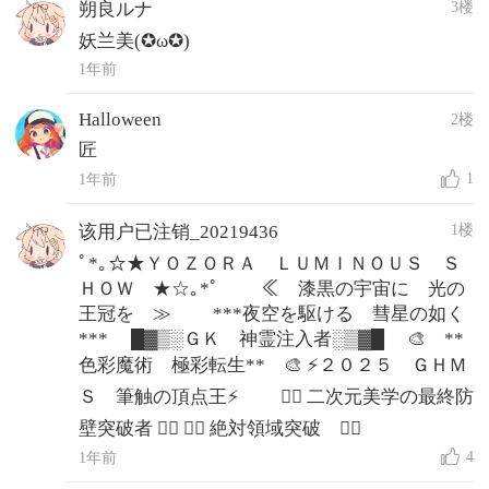
3楼
朔良ルナ
妖兰美(✪ω✪)
1年前
Halloween
2楼
匠
1
1年前
1楼
该用户已注销_20219436
ﾟ*｡☆★ＹＯＺＯＲＡ ＬＵＭＩＮＯＵＳ Ｓ
ＨＯＷ ★☆｡*ﾟ ≪ 漆黒の宇宙に 光の
王冠を ≫ ***夜空を駆ける 彗星の如く
*** █▓▒░ＧＫ 神霊注入者░▒▓█ 🎨 **
色彩魔術 極彩転生** 🎨 ⚡２０２５ ＧＨＭ
Ｓ 筆触の頂点王⚡ ❤️‍🔥 二次元美学の最終防
壁突破者 ❤️‍🔥 ❤️‍🔥 絶対領域突破 ❤️‍🔥
4
1年前