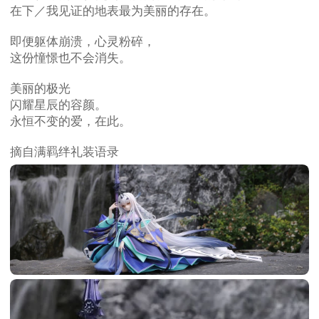
在下／我见证的地表最为美丽的存在。
即便躯体崩溃，心灵粉碎，
这份憧憬也不会消失。
美丽的极光
闪耀星辰的容颜。
永恒不变的爱，在此。
摘自满羁绊礼装语录