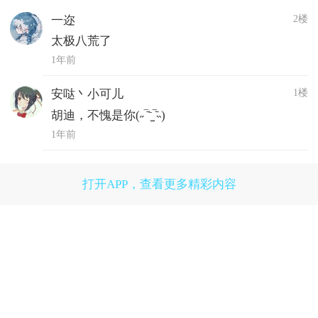
2楼
一迩
太极八荒了
1年前
1楼
安哒丶小可儿
胡迪，不愧是你(˶‾᷄⁻̫‾᷅˵)
1年前
打开APP，查看更多精彩内容