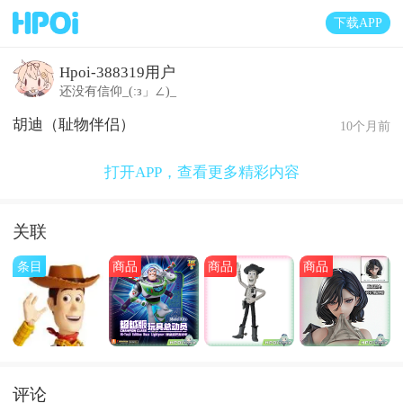
下载APP
Hpoi-388319用户
还没有信仰_(:з」∠)_
胡迪（耻物伴侣）
10个月前
打开APP，查看更多精彩内容
关联
条目
商品
商品
商品
评论