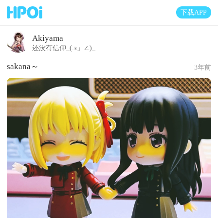
下载APP
Akiyama
还没有信仰_(:з」∠)_
sakana～
3年前