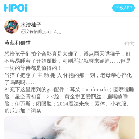
下载APP
水澄柚子
还没有信仰_(:з」∠)_
葱葱和猫猫
4年前
想给孩子们拍个合影真是太难了，蹲点两天哄猫子，好
不容易睡着了开始掰胶，刚刚掰好就醒来蹦迪……但是
一切的等待都是值得的！
当猫子把葱子 主 动 拥 入 怀抱的那一刻，老母亲心都化
了呜呜呜……
补充下这里用到的gsc配件：耳朵：mafumafu；圆嘴瞌睡
脸：星空雪初音；> <脸：黄金拼图爱丽丝；扁嘴瞌睡
脸：伊万斯；闭眼脸：2014魔法未来；素体、小衣服、
爪爪追加了词条