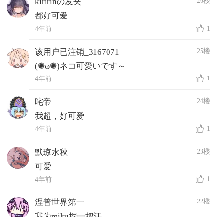
26楼
kiririnの发夹
都好可爱
1
4年前
25楼
该用户已注销_3167071
(✺ω✺)ネコ可愛いです～
1
4年前
24楼
咤帝
我超，好可爱
1
4年前
23楼
默琼水秋
可爱
1
4年前
22楼
涅普世界第一
我为miku捏一把汗