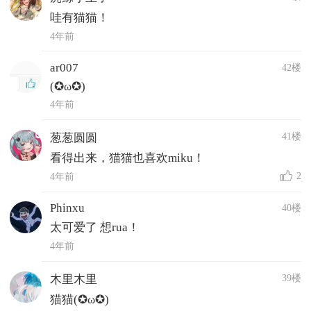
哇有猫猫！
4年前
ar007
42楼
(✪ω✪)
4年前
41楼
葱葱圆圆
看得出来，猫猫也喜欢miku！
2
4年前
Phinxu
40楼
太可爱了 想rua！
4年前
39楼
木里木里
猫猫(✪ω✪)