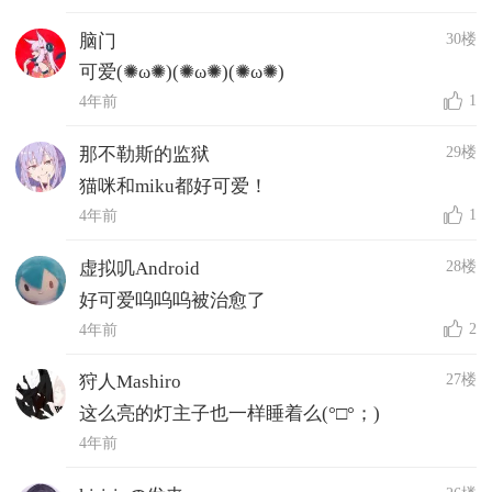
30楼
脑门
可爱(✺ω✺)(✺ω✺)(✺ω✺)
1
4年前
29楼
那不勒斯的监狱
猫咪和miku都好可爱！
1
4年前
28楼
虚拟叽Android
好可爱呜呜呜被治愈了
2
4年前
27楼
狩人Mashiro
这么亮的灯主子也一样睡着么(°□°；)
4年前