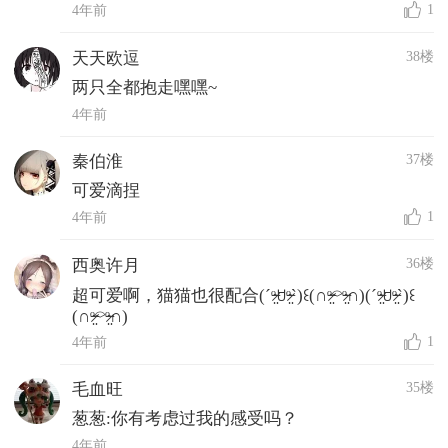
1
4年前
38楼
天天欧逗
两只全都抱走嘿嘿~
4年前
37楼
秦伯淮
可爱滴捏
1
4年前
36楼
西奥许月
超可爱啊，猫猫也很配合(ˊᵒ̴̶̷̤ꇴᵒ̴̶̷̤ˋ)꒰(∩ᵒ̴̶̷̤⌔ᵒ̴̶̷̤∩)(ˊᵒ̴̶̷̤ꇴᵒ̴̶̷̤ˋ)꒰
(∩ᵒ̴̶̷̤⌔ᵒ̴̶̷̤∩)
1
4年前
35楼
毛血旺
葱葱:你有考虑过我的感受吗？
4年前