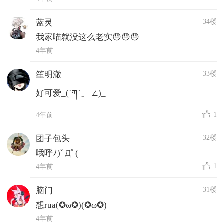
34楼
蓝灵
我家喵就没这么老实😓😓😓
4年前
33楼
笙明澈
好可爱_(´ཀ`」 ∠)_
1
4年前
32楼
团子包头
哦呼ﾉ)ﾟДﾟ(
1
4年前
31楼
脑门
想rua(✪ω✪)(✪ω✪)
4年前