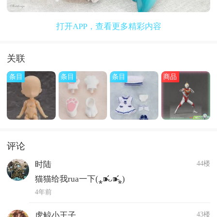
打开APP，查看更多精彩内容
关联
条目
条目
条目
商品
评论
44楼
时陆
猫猫给我rua一下(⁎⁍̴̛ᴗ⁍̴̛⁎)
4年前
43楼
虎鲸小王子