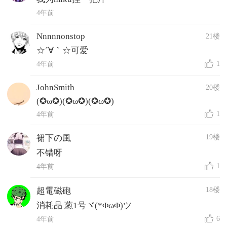
4年前
Nnnnnonstop
21楼
☆´∀｀☆可爱
1
4年前
JohnSmith
20楼
(✪ω✪)(✪ω✪)(✪ω✪)
1
4年前
19楼
裙下の風
不错呀
1
4年前
18楼
超電磁砲
消耗品 葱1号ヾ(*ΦωΦ)ツ
6
4年前