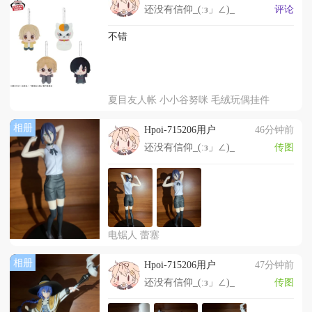
还没有信仰_(:з」∠)_
评论
不错
夏目友人帐 小小谷努咪 毛绒玩偶挂件
相册
Hpoi-715206用户
46分钟前
还没有信仰_(:з」∠)_
传图
电锯人 蕾塞
相册
Hpoi-715206用户
47分钟前
还没有信仰_(:з」∠)_
传图