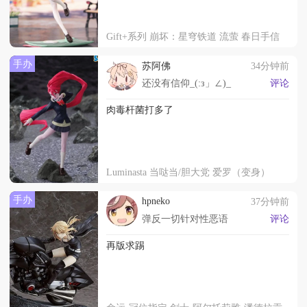
Gift+系列 崩坏：星穹铁道 流萤 春日手信
手办
苏阿佛
34分钟前
还没有信仰_(:з」∠)_
评论
肉毒杆菌打多了
Luminasta 当哒当/胆大党 爱罗（变身）
手办
hpneko
37分钟前
弹反一切针对性恶语
评论
再版求踢