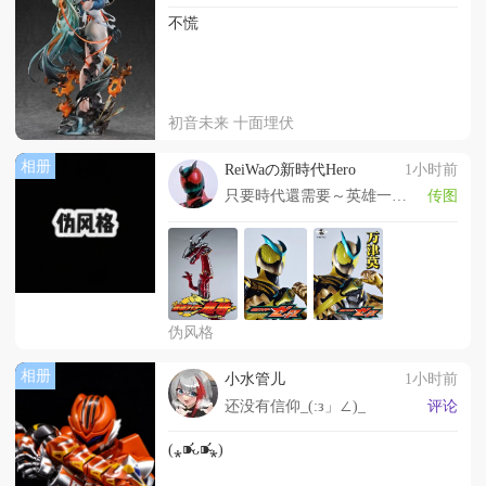
不慌
初音未来 十面埋伏
相册
ReiWaの新時代Hero
1小时前
只要時代還需要～英雄一定會出現!
传图
伪风格
相册
小水管儿
1小时前
还没有信仰_(:з」∠)_
评论
(⁎⁍̴̛ᴗ⁍̴̛⁎)