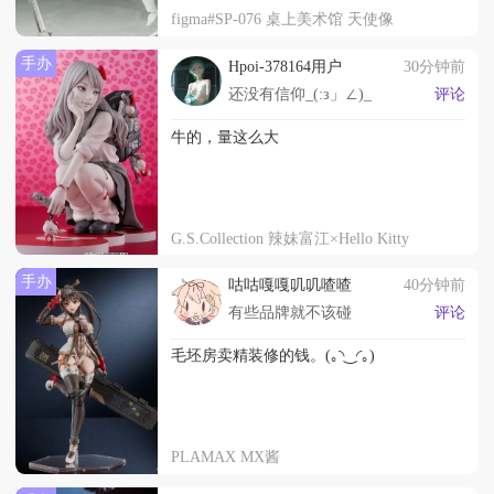
figma#SP-076 桌上美术馆 天使像
手办
Hpoi-378164用户
30分钟前
还没有信仰_(:з」∠)_
评论
牛的，量这么大
G.S.Collection 辣妹富江×Hello Kitty
手办
咕咕嘎嘎叽叽喳喳
40分钟前
有些品牌就不该碰
评论
毛坯房卖精装修的钱。(｡◝‿◜｡)
PLAMAX MX酱