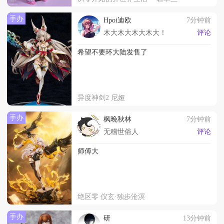
手办
Hpoi迪欧
7分钟前
木大木大木大木大！
评论
希望不要环大陆发售了
异度神剑2 尼娅
手办
枫晚秋林
7分钟前
无稽世俗人
评论
师傅大
绝区零 仪玄·独步沧溟
手办
研
13分钟前