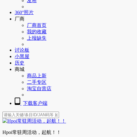
发布
360°照片
厂商
厂商首页
我的收藏
上报缺失
讨论板
小黑屋
历史
商城
商品上新
二手专区
淘宝自营店
下载客户端
Hpoi常驻周活动，起航！！