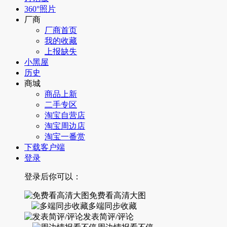
360°照片
厂商
厂商首页
我的收藏
上报缺失
小黑屋
历史
商城
商品上新
二手专区
淘宝自营店
淘宝周边店
淘宝一番赏
下载客户端
登录
登录后你可以：
免费看高清大图
多端同步收藏
发表简评/评论