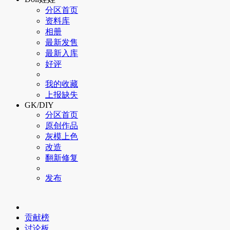
分区首页
资料库
相册
最新发售
最新入库
好评
我的收藏
上报缺失
GK/DIY
分区首页
原创作品
灰模上色
改造
翻新修复
发布
贡献榜
讨论板