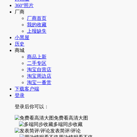
360°照片
厂商
厂商首页
我的收藏
上报缺失
小黑屋
历史
商城
商品上新
二手专区
淘宝自营店
淘宝周边店
淘宝一番赏
下载客户端
登录
登录后你可以：
免费看高清大图
多端同步收藏
发表简评/评论