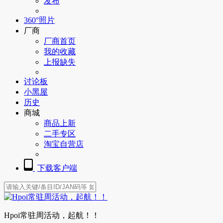
发布
360°照片
厂商
厂商首页
我的收藏
上报缺失
讨论板
小黑屋
历史
商城
商品上新
二手专区
淘宝自营店
下载客户端
Hpoi常驻周活动，起航！！