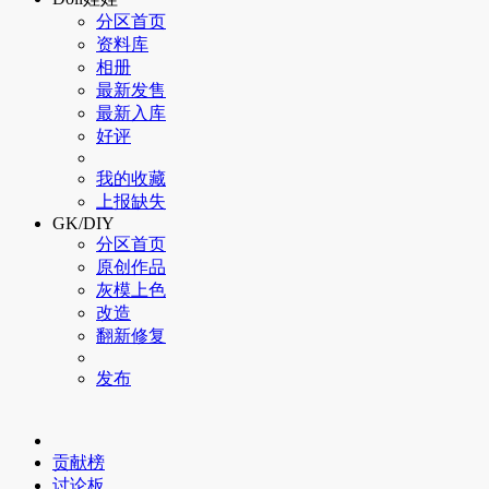
分区首页
资料库
相册
最新发售
最新入库
好评
我的收藏
上报缺失
GK/DIY
分区首页
原创作品
灰模上色
改造
翻新修复
发布
贡献榜
讨论板