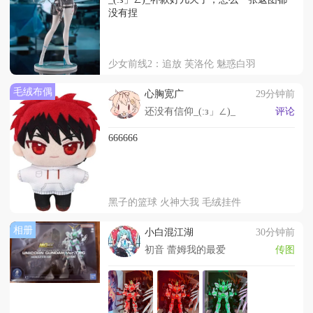
没有捏
少女前线2：追放 芙洛伦 魅惑白羽
毛绒布偶
心胸宽广
29分钟前
还没有信仰_(:з」∠)_
评论
666666
黑子的篮球 火神大我 毛绒挂件
相册
小白混江湖
30分钟前
初音 蕾姆我的最爱
传图