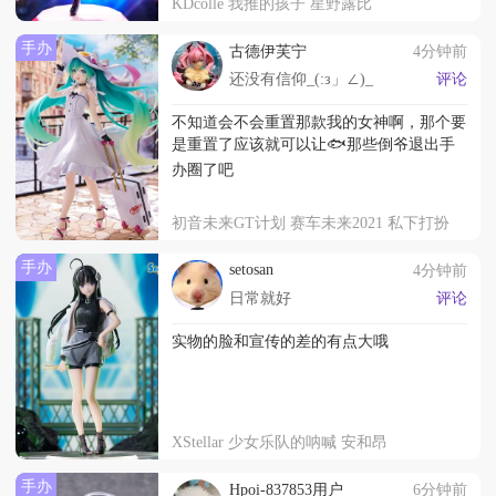
KDcolle 我推的孩子 星野露比
手办
古德伊芙宁
4分钟前
还没有信仰_(:з」∠)_
评论
不知道会不会重置那款我的女神啊，那个要
是重置了应该就可以让🐟那些倒爷退出手
办圈了吧
初音未来GT计划 赛车未来2021 私下打扮
手办
setosan
4分钟前
日常就好
评论
实物的脸和宣传的差的有点大哦
XStellar 少女乐队的呐喊 安和昂
手办
Hpoi-837853用户
6分钟前