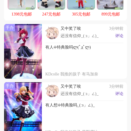
1398元包邮
247元包邮
305元包邮
899元包邮
手办
又中奖了唉
3分钟前
还没有信仰_(:з」∠)_
评论
有人➗特典脸吗ლ(ﾟдﾟლ)
KDcolle 我推的孩子 有马加奈
手办
又中奖了唉
3分钟前
还没有信仰_(:з」∠)_
评论
有人想➗特典脸吗_(:з」∠)_