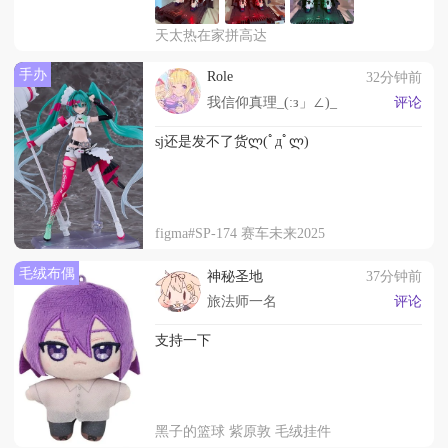
天太热在家拼高达
手办
Role
32分钟前
我信仰真理_(:з」∠)_
评论
sj还是发不了货ლ(ﾟдﾟლ)
figma#SP-174 赛车未来2025
毛绒布偶
神秘圣地
37分钟前
旅法师一名
评论
支持一下
黑子的篮球 紫原敦 毛绒挂件