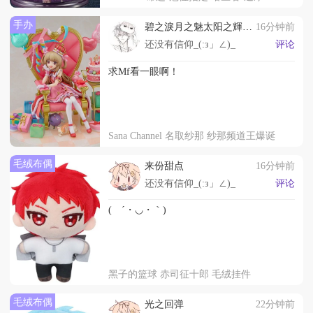
手办
碧之淚月之魅太阳之輝蝶
16分钟前
之㵲萤之華
还没有信仰_(:з」∠)_
评论
求Mf看一眼啊！
Sana Channel 名取纱那 纱那频道王爆诞
毛绒布偶
来份甜点
16分钟前
还没有信仰_(:з」∠)_
评论
( ´・◡・｀)
黑子的篮球 赤司征十郎 毛绒挂件
毛绒布偶
光之回弹
22分钟前