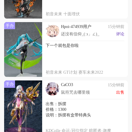
初音未来 十面埋伏
手办
Hpoi-474939用户
15分钟前
还没有信仰_(:з」∠)_
评论
下一个就包是你啦
初音未来 GT计划 赛车未来2022
手办
CaCO3
15分钟前
鼠符咒去哪里领
出售
出售：拆摆
价格：1300
说明：拆摆有盒带特典头
KDColle 命运-冠位指定 暗匿者-迦摩