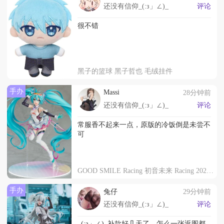
还没有信仰_(:з」∠)_
评论
很不错
黑子的篮球 黑子哲也 毛绒挂件
手办
Massi
28分钟前
还没有信仰_(:з」∠)_
评论
常服香不起来一点，原版的冷饭倒是未尝不
可
GOOD SMILE Racing 初音未来 Racing 2021 ver.
手办
兔仔
29分钟前
还没有信仰_(:з」∠)_
评论
_(:з」∠)_补款好几天了，怎么一张返图都