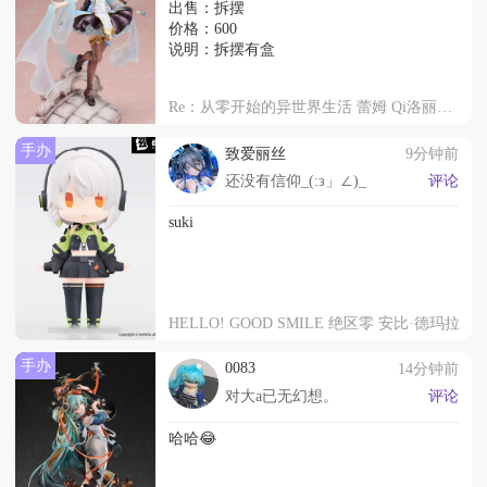
出售：拆摆
价格：600
说明：拆摆有盒
Re：从零开始的异世界生活 蕾姆 Qi洛丽塔Ver.
手办
致爱丽丝
9分钟前
还没有信仰_(:з」∠)_
评论
suki
HELLO! GOOD SMILE 绝区零 安比·德玛拉
手办
0083
14分钟前
对大a已无幻想。
评论
哈哈😂