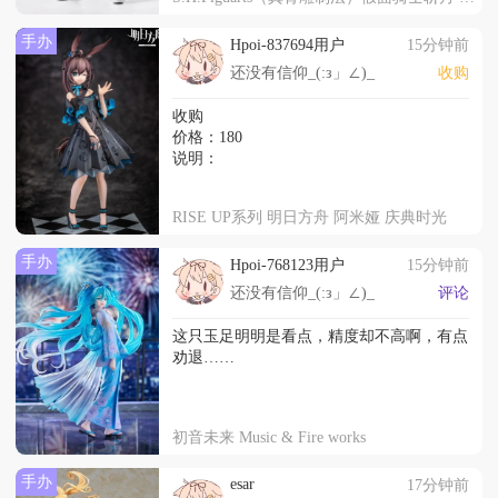
手办
Hpoi-837694用户
15分钟前
还没有信仰_(:з」∠)_
收购
收购
价格：180
说明：
RISE UP系列 明日方舟 阿米娅 庆典时光
手办
Hpoi-768123用户
15分钟前
还没有信仰_(:з」∠)_
评论
这只玉足明明是看点，精度却不高啊，有点
劝退……
初音未来 Music & Fire works
手办
esar
17分钟前