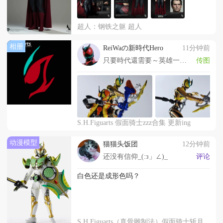
超人：钢铁之躯 超人
相册
ReiWaの新時代Hero
11分钟前
只要時代還需要～英雄一定會出現!
传图
S.H.Figuarts 假面骑士zzz合集 更新ing
动漫模型
猫猫头饭团
12分钟前
还没有信仰_(:з」∠)_
评论
白色还是成形色吗？
S.H.Figuarts（真骨雕制法）假面骑士斩月 密瓜武装