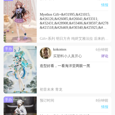
情报
Myethos Gift+&#31995;&#21015;
&#26126;&#26085;&#26041;&#33311;
&#32431;&#28908;&#33406;&#38597;&#27861;&
&#21518;&#26469;&#30340;&#25925;&#20107;
&#24320;&#35746;
269&#20154;&#27665;&#24065;
Gift+系列 明日方舟 纯烬艾雅法拉 后来的故事
2027&#24180;7&#26376;&#20986;&#36135;
手办
kokomos
6分钟前
买塑料小人真开心
评论
造型好看，一看海洋堂两眼一黑
初音未来 青龙
手办
预订时间
8分钟前
情报