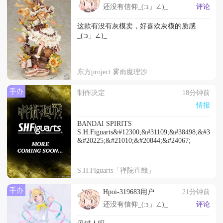
还没有信仰_(:з」∠)_
评论
这款有没有灰模卖，好喜欢灰模的质感
_(:з」∠)_
东方project 雾雨魔理沙
手办
制作决定
18分钟前
情报
BANDAI SPIRITS
S.H.Figuarts&#12300;&#31109;&#38498;&#3045
&#20225;&#21010;&#20844;&#24067;
S.H.Figuarts「禅院直哉」
手办
Hpoi-319683用户
21分钟前
还没有信仰_(:з」∠)_
评论