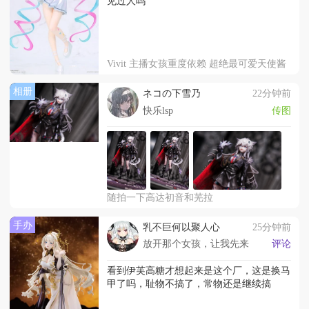
见过人吗
Vivit 主播女孩重度依赖 超绝最可爱天使酱
相册
ネコの下雪乃
22分钟前
快乐lsp
传图
随拍一下高达初音和芜拉
手办
乳不巨何以聚人心
25分钟前
放开那个女孩，让我先来
评论
看到伊芙高糖才想起来是这个厂，这是换马
甲了吗，耻物不搞了，常物还是继续搞