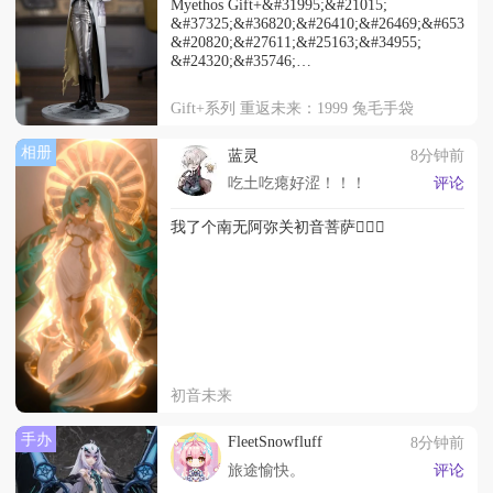
Myethos Gift+&#31995;&#21015;
&#37325;&#36820;&#26410;&#26469;&#65306;1
&#20820;&#27611;&#25163;&#34955;
&#24320;&#35746;
269&#20154;&#27665;&#24065;
2027&#24180;5&#26376;&#20986;&#36135;
Gift+系列 重返未来：1999 兔毛手袋
相册
蓝灵
8分钟前
吃土吃瘪好涩！！！
评论
我了个南无阿弥关初音菩萨👌🏻🙏
初音未来
手办
FleetSnowfluff
8分钟前
旅途愉快。
评论