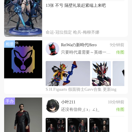
13张 不亏 隔壁礼装赶紧端上来吧
命运-冠位指定 枪兵-梅柳齐娜
相册
ReiWaの新時代Hero
9分钟前
只要時代還需要～英雄一定會出現!
传图
S.H.Figuarts 假面骑士Gavv合集 更新ing
手办
小叶211
10分钟前
还没有信仰_(:з」∠)_
传图