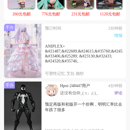
得晒（）
260元包邮
776元包邮
231元包邮
1120元包邮
手办
预订时间
2分钟前
情报
ANIPLEX+
&#21487;&#22609;&#24615;&#35760;&#24518;
&#33406;&#25289; &#23130;&#32433;
&#24320;&#35746;
24750&#26085;&#20803;&#21547;&#31246;
2027&#24180;6&#26376;&#20986;&#36135;
可塑性记忆 艾拉 婚纱
手办
Hpoi-248447用户
4分钟前
还没有信仰_(:з」∠)_
评论
预定再版和初版开一个价啊，明明汇率比去
年跌了很多