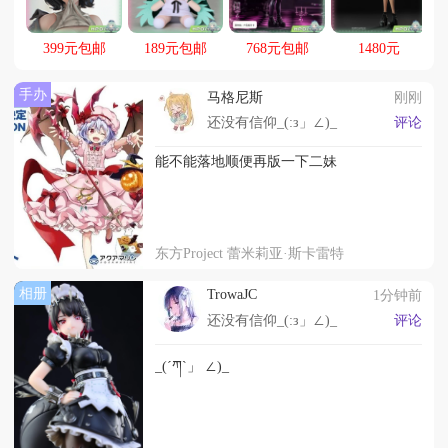
399元包邮
189元包邮
768元包邮
1480元
手办
马格尼斯
刚刚
还没有信仰_(:з」∠)_
评论
能不能落地顺便再版一下二妹
东方Project 蕾米莉亚·斯卡雷特
相册
TrowaJC
1分钟前
还没有信仰_(:з」∠)_
评论
_(´ཀ`」 ∠)_