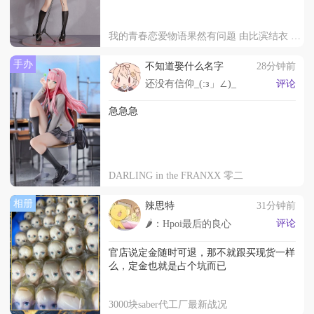
我的青春恋爱物语果然有问题 由比滨结衣 原作版
手办
不知道娶什么名字
28分钟前
还没有信仰_(:з」∠)_
评论
急急急
DARLING in the FRANXX 零二
相册
辣思特
31分钟前
评论
🌶️：Hpoi最后的良心
官店说定金随时可退，那不就跟买现货一样
么，定金也就是占个坑而已
3000块saber代工厂最新战况