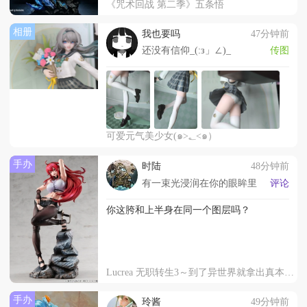
《咒术回战 第二季》五条悟
相册
我也要吗
47分钟前
还没有信仰_(:з」∠)_
传图
可爱元气美少女(๑>؂<๑）
手办
时陆
48分钟前
有一束光浸润在你的眼眸里
评论
你这胯和上半身在同一个图层吗？
Lucrea 无职转生3～到了异世界就拿出真本事～ 艾莉丝·伯雷亚斯·格雷拉特
手办
玲酱
49分钟前