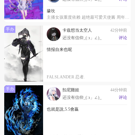
壕坎
主播女孩重度依赖 超绝最可爱天使酱 周年派对
手办
卡兹想当太空人
42分钟前
还没有信仰_(:з」∠)_
评论
情报自来也呢
FALSLANDER 忍者.
手办
扣尼雞娃
44分钟前
还没有信仰_(:з」∠)_
评论
也就是說,5.5會贏