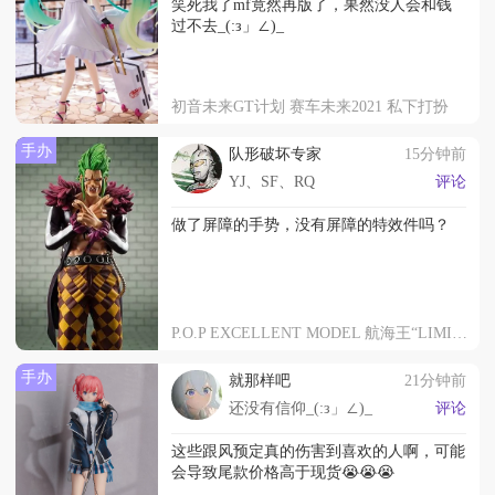
笑死我了mf竟然再版了，果然没人会和钱
过不去_(:з」∠)_
初音未来GT计划 赛车未来2021 私下打扮
手办
队形破坏专家
15分钟前
YJ、SF、RQ
评论
做了屏障的手势，没有屏障的特效件吗？
P.O.P EXCELLENT MODEL 航海王“LIMITED EDITION”食人鬼 巴托洛米奧
手办
就那样吧
21分钟前
还没有信仰_(:з」∠)_
评论
这些跟风预定真的伤害到喜欢的人啊，可能
会导致尾款价格高于现货😭😭😭