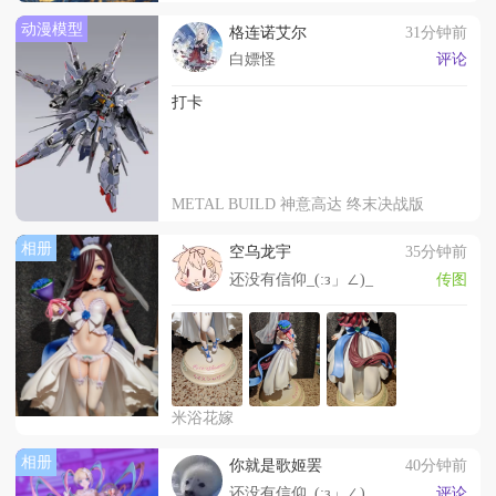
动漫模型
格连诺艾尔
31分钟前
白嫖怪
评论
打卡
METAL BUILD 神意高达 终末决战版
相册
空乌龙宇
35分钟前
还没有信仰_(:з」∠)_
传图
米浴花嫁
相册
你就是歌姬罢
40分钟前
还没有信仰_(:з」∠)_
评论