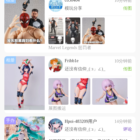
c030404
10分钟前
模玩分享
传图
Marvel Legends 惩罚者
相册
Fribb1e
10分钟前
还没有信仰_(:з」∠)_
传图
展图搬运
手办
Hpoi-483209用户
14分钟前
还没有信仰_(:з」∠)_
评论