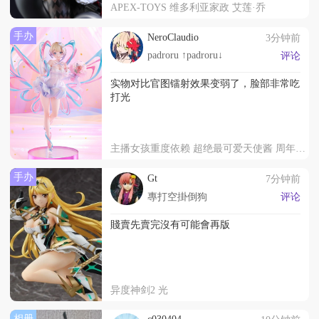
APEX-TOYS 维多利亚家政 艾莲·乔
手办
NeroClaudio
3分钟前
padroru ↑padroru↓
评论
实物对比官图镭射效果变弱了，脸部非常吃
打光
主播女孩重度依赖 超绝最可爱天使酱 周年派对
手办
Gt
7分钟前
專打空掛倒狗
评论
賤賣先賣完沒有可能會再版
异度神剑2 光
相册