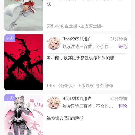
慨…
刀剑神域 亚丝娜 -血盟骑士团-
手办
Hpoi220911用户
51分钟前
熟读淫诗三百首，不会作诗也会淫。
评论
看小图，我还以为是洗头佬的旗帜呢
DRS 《链锯人》正版授权 电次 雕像
手办
Hpoi220911用户
54分钟前
熟读淫诗三百首，不会作诗也会淫。
评论
连你也要做福瑞吗？