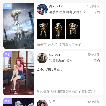
相册
野人BB88
41分钟前
渣手搓后期的山顶洞人 全网同名，合作可私
传图
布鲁可 金古桥 漆面真挺完美的
手办
xishuwa
45分钟前
我管你这的那的
评论
这个小肥妹是谁？
学园偶像大师 花海咲季 雨后的鸢尾花 特训前
手办
知意
46分钟前