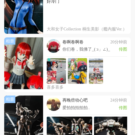
好冷门
大和女子Collection 桐生美影（艦内服Ver.）
相册
卷啊卷啊卷
20分钟前
你们卷，我佛了_(:з」∠)_
传图
喜多喜多
相册
再晚些动心吧
24分钟前
爱拍拍拍拍拍..
传图