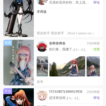
天涯好花并好剑，衣上流云眉边雪
评论
求再版
黑岩射手 黑岩射手 （Rock Cannon ver.）
相册
卷啊卷啊卷
19分钟前
你们卷，我佛了_(:з」∠)_
传图
波奇
手办
TITANRTX3090SUPER
20分钟前
还没有信仰_(:з」∠)_
评论