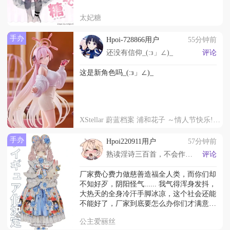
太妃糖
手办
Hpoi-728866用户
55分钟前
还没有信仰_(:з」∠)_
评论
这是新角色吗_(:з」∠)_
XStellar 蔚蓝档案 浦和花子 ～情人节快乐!!～
手办
Hpoi220911用户
57分钟前
熟读淫诗三百首，不会作诗也会淫。
评论
厂家费心费力做慈善造福全人类，而你们却
不知好歹，阴阳怪气...... 我气得浑身发抖，
大热天的全身冷汗手脚冰凉，这个社会还能
不能好了，厂家到底要怎么办你们才满意，
眼泪不争气的流了下来，这个圈子到处充斥
公主爱丽丝
着对厂家的压迫，厂家何时才能真正的站起