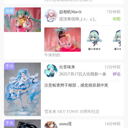
相册
赵相机March
7分钟前
还没有信仰_(:з」∠)_
传图
午休到的
手办
出音味来
12分钟前
2025/7月17日入坑萌新一条
评论
注意检查辫子根部，感觉很容易中奖
雪未来 SKY TOWN 10周年纪念
手办
asuna亚
14分钟前