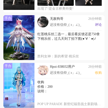
出现了!是金古桥奥特曼!
手办
无敌狗哥
26分钟前
还没有信仰_(:з」∠)_
评论
红莲桃乐丝二选一，最后看反馈还是750拿
下桃乐丝，过几天到了拍下图(●´∀｀●)ﾉ
胜利女神：新的希望 桃乐丝
手办
Hpoi-838032用户
28分钟前
还没有信仰_(:з」∠)_
收购
收购
价格：200
说明：
POP UP PARADE 新世纪福音战士新剧场版 长发绫波零