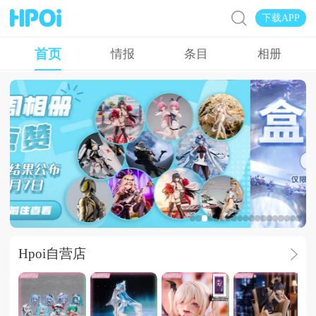
下载APP
首页
情报
条目
相册
【Hpoi】盒藏好
Hpoi自营店