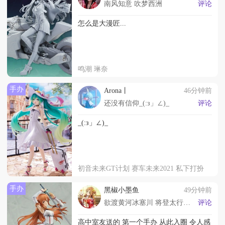
南风知意 吹梦西洲
评论
怎么是大漫匠...
鸣潮 琳奈
手办
Arona丨
46分钟前
还没有信仰_(:з」∠)_
评论
_(:з」∠)_
初音未来GT计划 赛车未来2021 私下打扮
手办
黑椒小墨鱼
49分钟前
欲渡黄河冰塞川 将登太行雪满山
评论
高中室友送的 第一个手办 从此入圈 令人感