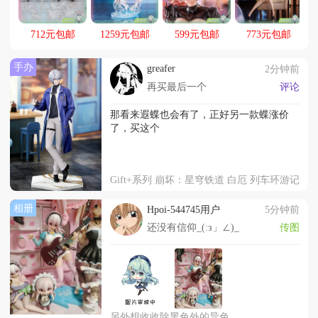
物活动
712元包邮
1259元包邮
599元包邮
773元包邮
手办
greafer
2分钟前
再买最后一个
评论
那看来遐蝶也会有了，正好另一款蝶涨价
了，买这个
Gift+系列 崩坏：星穹铁道 白厄 列车环游记
相册
Hpoi-544745用户
5分钟前
还没有信仰_(:з」∠)_
传图
另外想收收除黑色外的异色