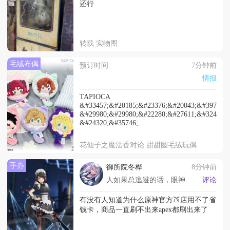
还行
转载 实物图
毛绒布偶
预订时间
7分钟前
情报
TAPIOCA
&#33457;&#20185;&#23376;&#20043;&#39764;&
&#29980;&#29980;&#22280;&#27611;&#32466;&
&#24320;&#35746;
&#27599;&#27454;75&#20154;&#27665;&#24065
2026&#24180;11&#26376;&#20986;&#36135;
花仙子之魔法香对论 甜甜圈毛绒玩偶
手办
御所院冬桦
8分钟前
人如果总逃避的话，眼神就会先于生命失去光彩的
评论
有没有人知道为什么原神官方🍑店用不了省
钱卡，商品一直刷不出来apex都刷出来了