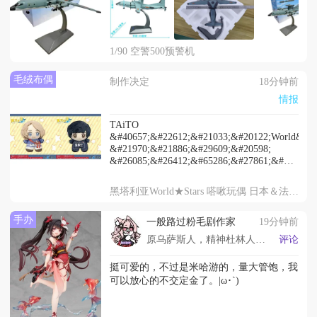
1/90 空警500预警机
毛绒布偶
制作决定
18分钟前
情报
TAiTO
&#40657;&#22612;&#21033;&#20122;World&#973
&#21970;&#21886;&#29609;&#20598;
&#26085;&#26412;&#65286;&#27861;&#20848;&
&#20225;&#21010;&#20844;&#24067;
2026&#24180;12&#26376;&#20986;&#36135;
黑塔利亚World★Stars 嗒啾玩偶 日本＆法兰西
手办
一般路过粉毛剧作家
19分钟前
原乌萨斯人，精神杜林人，24岁是作家，不定时冒泡
评论
挺可爱的，不过是米哈游的，量大管饱，我
可以放心的不交定金了。|ω･`)