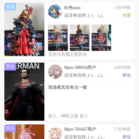
相册
白色saya
13分钟前
还没有信仰_(:з」∠)_
传图
居然没有预定图欺诈
手办
Hpoi-396954用户
14分钟前
还没有信仰_(:з」∠)_
评论
现场看其实有点一般
超人：钢铁之躯 超人
手办
Hpoi-701647用户
17分钟前
还没有信仰_(:з」∠)_
评论