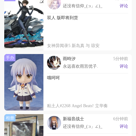
还没有信仰_(:з」∠)_
评论
双人 版即将到货
女神异闻录5 新岛真 与 琼安
手办
雨時汐
5分钟前
永远喜欢雨宫优子.
评论
哦呵呵
粘土人#2268 Angel Beats! 立华奏
相册
新福音战士
6分钟前
还没有信仰_(:з」∠)_
评论