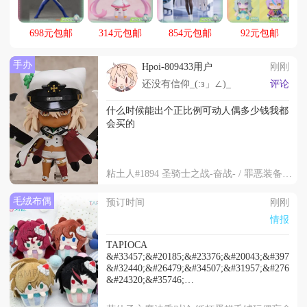
698元包邮
314元包邮
854元包邮
92元包邮
手办
Hpoi-809433用户
刚刚
还没有信仰_(:з」∠)_
评论
什么时候能出个正比例可动人偶多少钱我都
会买的
粘土人#1894 圣骑士之战-奋战- / 罪恶装备-斗争- 拉姆蕾萨尔·瓦伦丁
毛绒布偶
预订时间
刚刚
情报
TAPIOCA
&#33457;&#20185;&#23376;&#20043;&#39764;&
&#32440;&#26479;&#34507;&#31957;&#27611;&
&#24320;&#35746;
&#21333;&#27454;60&#20154;&#27665;&#24065
&#25265;&#30418;4&#20010;&#20837;240&#201