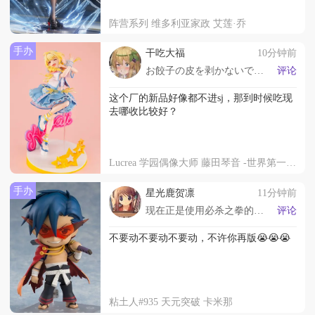
阵营系列 维多利亚家政 艾莲·乔
手办
干吃大福
10分钟前
お餃子の皮を剥かないでください！
评论
这个厂的新品好像都不进sj，那到时候吃现
去哪收比较好？
Lucrea 学园偶像大师 藤田琴音 -世界第一可爱的我-
手办
星光鹿贺凛
11分钟前
现在正是使用必杀之拳的时候
评论
不要动不要动不要动，不许你再版😭😭😭
粘土人#935 天元突破 卡米那