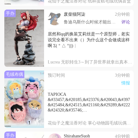
花仙子之魔法香对论 纸杯蛋糕毛绒玩偶盲盒
2026&#24180;10&#26376;&#20986;&#36135;
手办
废柴猫阿柒
2分钟前
鲁迪乌斯什么时候才能出手办呢…
评论
居然和qq的换装艾莉丝是一个原型师，老实
说完全看不出来（）为什么这个会做成这样
啊 Σ( ° △ °|||)︴
Lucrea 无职转生3～到了异世界就拿出真本事～ 艾莉丝·伯雷亚斯·格雷拉特
毛绒布偶
预订时间
3分钟前
情报
TAPIOCA
&#33457;&#20185;&#23376;&#20043;&#39764;&
&#25484;&#24515;&#21160;&#29289;&#22253;&
&#24320;&#35746;
&#21333;&#27454;60&#20154;&#27665;&#24065
&#25265;&#30418;4&#20010;&#20837;240&#201
花仙子之魔法香对论 掌心动物园毛绒玩偶盲盒
2026&#24180;10&#26376;&#20986;&#36135;
手办
ShirahaneSuoh
4分钟前