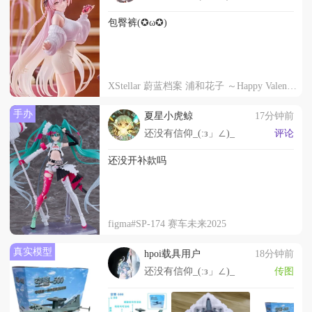
包臀裤(✪ω✪)
XStellar 蔚蓝档案 浦和花子 ～Happy Valentine!!～
手办
夏星小虎鲸
17分钟前
还没有信仰_(:з」∠)_
评论
还没开补款吗
figma#SP-174 赛车未来2025
真实模型
hpoi载具用户
18分钟前
还没有信仰_(:з」∠)_
传图