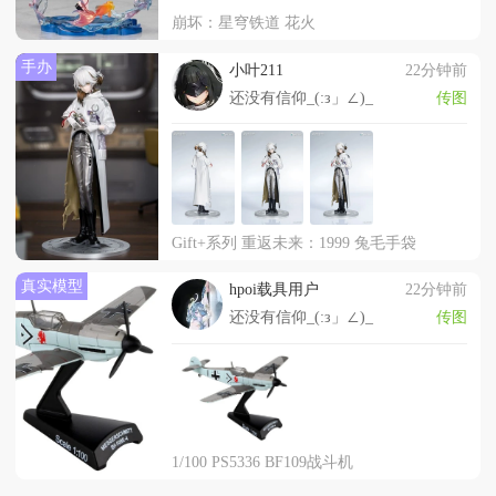
崩坏：星穹铁道 花火
手办
小叶211
22分钟前
还没有信仰_(:з」∠)_
传图
Gift+系列 重返未来：1999 兔毛手袋
真实模型
hpoi载具用户
22分钟前
还没有信仰_(:з」∠)_
传图
1/100 PS5336 BF109战斗机