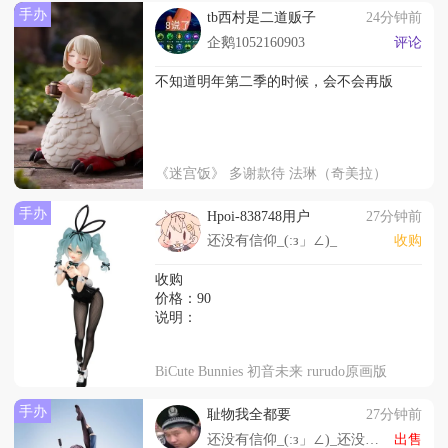
手办
tb西村是二道贩子
24分钟前
企鹅1052160903
评论
不知道明年第二季的时候，会不会再版
《迷宫饭》 多谢款待 法琳（奇美拉）
手办
Hpoi-838748用户
27分钟前
还没有信仰_(:з」∠)_
收购
收购
价格：90
说明：
BiCute Bunnies 初音未来 rurudo原画版
手办
耻物我全都要
27分钟前
还没有信仰_(:з」∠)_还没有信仰_(:з」∠
出售