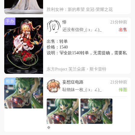
胜利女神：新的希望 皇冠-荣耀之花
手办
悱
21分钟前
还没有信仰_(:з」∠)_
出售
出售：转单
价格：1540
说明：🐻全款1540转单，无需提确，需要私
东方Project 芙兰朵露・斯卡雷特
相册
妄想症电路
21分钟前
耻物妹一枚_(:з」∠)_
传图
🍀