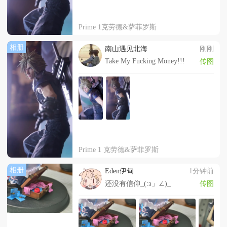
Prime 1克劳德&萨菲罗斯
相册
南山遇见北海
刚刚
Take My Fucking Money!!!
传图
Prime 1 克劳德&萨菲罗斯
相册
Eden伊甸
1分钟前
还没有信仰_(:з」∠)_
传图