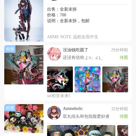
出售：全新未拆
价格：700
说明：全新未拆，包邮
ARMS NOTE 远程女高中生
相册
没油钱吃圆了
29分钟前
还没有信仰_(:з」∠)_
传图
ssf初音未来氵
相册
Animeholic
32分钟前
双丸纸头和包指脸爱好者
传图