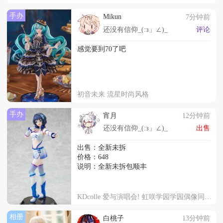
手办
Mikun
7分钟前
还没有信仰_(:з」∠)_
评论
感觉要到70了吧
初音未来 流星时尚风格
手办
宵月
12分钟前
还没有信仰_(:з」∠)_
出售
出售：全新未拆
价格：648
说明：全新未拆包顺丰
KDcolle 爱与演唱会! 虹咲学园学园偶像同好会 朝香果林 SUPER NOVA
相册
白桃子
13分钟前