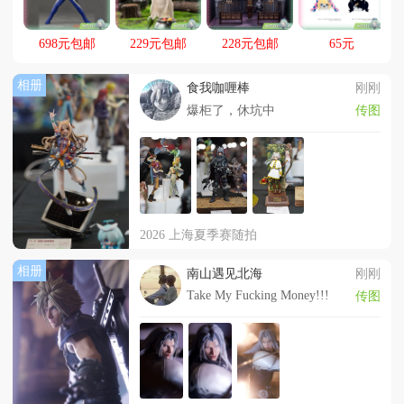
物活动
698元包邮
229元包邮
228元包邮
65元
相册
食我咖喱棒
刚刚
爆柜了，休坑中
传图
2026 上海夏季赛随拍
相册
南山遇见北海
刚刚
Take My Fucking Money!!!
传图