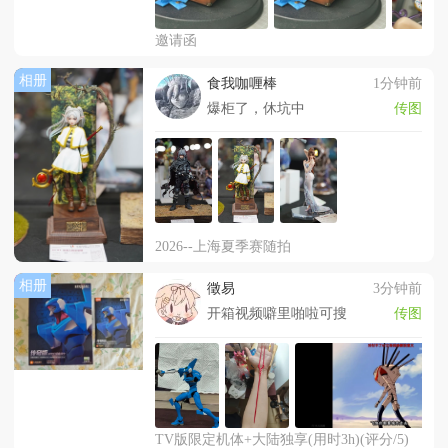
邀请函
相册
食我咖喱棒
1分钟前
爆柜了，休坑中
传图
2026--上海夏季赛随拍
相册
徵易
3分钟前
开箱视频噼里啪啦可搜
传图
TV版限定机体+大陆独享(用时3h)(评分/5)