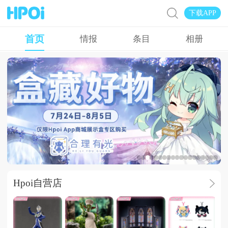
下载APP
首页
情报
条目
相册
【Hpoi】盒藏好
Hpoi自营店