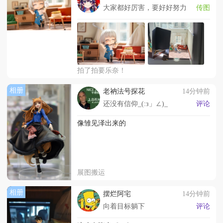
大家都好厉害，要好好努力
传图
拍了拍要乐奈！
相册
老衲法号探花
14分钟前
还没有信仰_(:з」∠)_
评论
像雏见泽出来的
展图搬运
相册
摆烂阿宅
14分钟前
向着目标躺下
评论