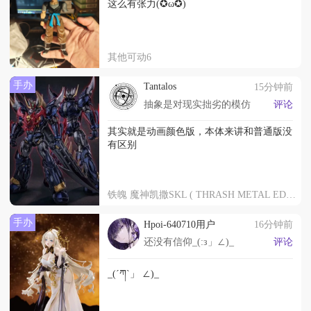
这么有张力(✪ω✪)
其他可动6
手办
Tantalos
15分钟前
抽象是对现实拙劣的模仿
评论
其实就是动画颜色版，本体来讲和普通版没
有区别
铁魄 魔神凯撒SKL ( THRASH METAL EDITION )
手办
Hpoi-640710用户
16分钟前
还没有信仰_(:з」∠)_
评论
_(´ཀ`」 ∠)_