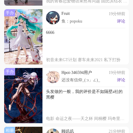
我的青春恋爱物语果然有问题 由比滨结衣 原作版
手办
Fruit
19分钟前
鱼：popoku
评论
6666
初音未来GT计划 赛车未来2021 私下打扮
手办
Hpoi-346594用户
19分钟前
还没有信仰_(:з」∠)_
评论
头发做的一般，我的评价是不如隔壁a社的
黑樱
电影 命运之夜——天之杯 间桐樱 玛奇里之杯
相册
顾叽叽
21分钟前