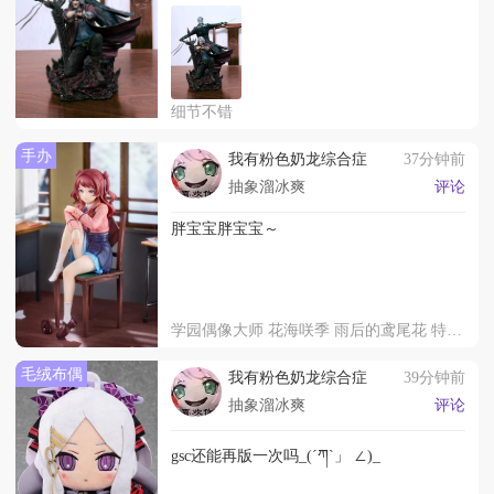
细节不错
手办
我有粉色奶龙综合症
37分钟前
抽象溜冰爽
评论
胖宝宝胖宝宝～
学园偶像大师 花海咲季 雨后的鸢尾花 特训前
毛绒布偶
我有粉色奶龙综合症
39分钟前
抽象溜冰爽
评论
gsc还能再版一次吗_(´ཀ`」 ∠)_