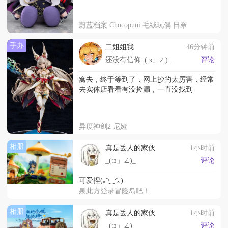
蔚蓝档案 Chocopuni 毛绒玩偶 日奈
手办
二姐姐我
46分钟前
还没有信仰_(:з」∠)_
评论
窝去，终于等到了，网上抄的太厉害，经常
去实体店看看有没捡漏，一直没找到
异度神剑2 尼娅
相册
真是丢人的家伙
1小时前
_(:з」∠)_
评论
可爱捏(｡◝‿◜｡)
泉此方登录冒险岛吧！
相册
真是丢人的家伙
1小时前
_(:з」∠)_
评论