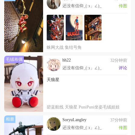
还没有信仰_(:з」∠)_
传图
蛛网大战 集结号角
毛绒布偶
hh22
32分钟前
还没有信仰_(:з」∠)_
评论
天狼星
碧蓝航线 天狼星 PuniPuni坐姿毛绒娃娃
相册
SoryuLangley
37分钟前
还没有信仰_(:з」∠)_
传图