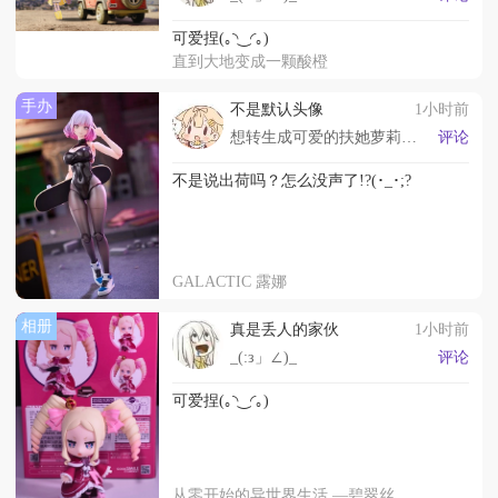
可爱捏(｡◝‿◜｡)
直到大地变成一颗酸橙
手办
不是默认头像
1小时前
想转生成可爱的扶她萝莉魅魔然后雌堕ˉ﹃ˉ
评论
不是说出荷吗？怎么没声了!?(･_･;?
GALACTIC 露娜
相册
真是丢人的家伙
1小时前
_(:з」∠)_
评论
可爱捏(｡◝‿◜｡)
从零开始的异世界生活 —碧翠丝