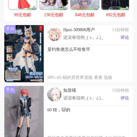
99元包邮
230元包邮
848元包邮
692元包邮
手办
Hpoi-309806用户
13分钟前
还没有信仰_(:з」∠)_
评论
是钓鱼佬怎么不给鱼竿
RPG-05 蜗的异世界冒险 勇者 迅狼
手办
知音喵
15分钟前
还没有信仰_(:з」∠)_
评论
60 转，🐱的