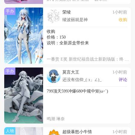
手办
荣绫
1小时前
绫波丽就是神
收购
收购
价格：150
说明：全新原盒带价来
一番赏 E奖 新世纪福音战士新剧场版：终 凌波零
手办
莫言大王
1小时前
还没有信仰_(:з」∠)_
评论
799顶天599冲爆680中规中矩|ω･`)
鸣潮 琳奈
人物
超级暴怒小牛情
1小时前