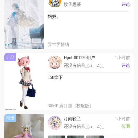
蚊子思慕
评论
妈妈。
异世界情绪
手办
Hpoi-801139用户
1小时前
还没有信仰_(:з」∠)_
评论
158拿下
30MP 鹿目圆（校服版）
相册
汀雨轻兰
1小时前
还没有信仰_(:з」∠)_
传图