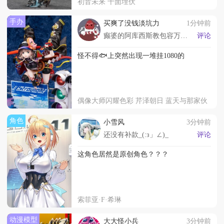
初音未来 十面埋伏
手办
买爽了没钱淡坑力
1分钟前
癫婆的阿库西斯教包容万物是吧？
评论
怪不得🐟上突然出现一堆挂1080的
偶像大师闪耀色彩 芹泽朝日 蓝天与那家伙
角色
小雪风
3分钟前
还没有补款_(:з」∠)_
评论
这角色居然是原创角色？？？
索菲亚·F·希琳
动漫模型
大大怪小兵
3分钟前