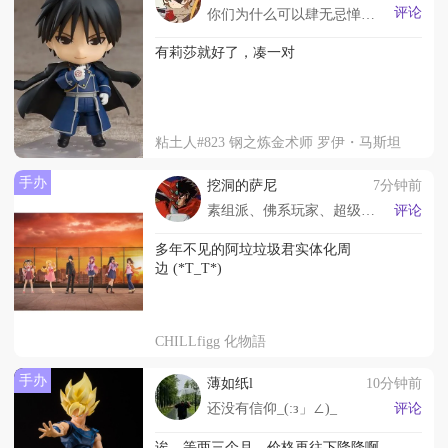
评论
你们为什么可以肆无忌惮地一直延期(งᵒ̌皿ᵒ̌)
有莉莎就好了，凑一对
粘土人#823 钢之炼金术师 罗伊・马斯坦
手办
挖洞的萨尼
7分钟前
素组派、佛系玩家、超级系爱好者
评论
多年不见的阿垃垃圾君实体化周
边 (*T_T*)
CHILLfigg 化物語
手办
薄如纸l
10分钟前
还没有信仰_(:з」∠)_
评论
诶，等两三个月，价格再往下降降啊