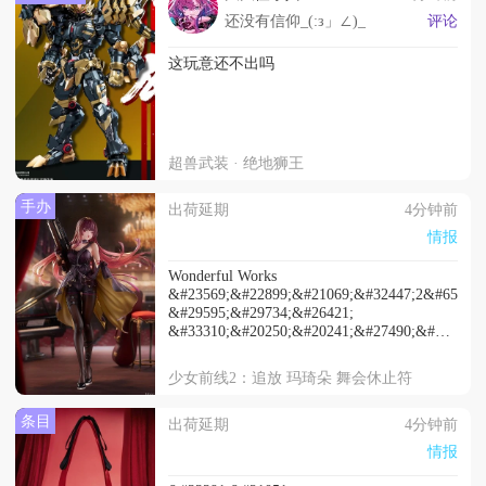
还没有信仰_(:з」∠)_
评论
这玩意还不出吗
超兽武装 · 绝地狮王
手办
出荷延期
4分钟前
情报
Wonderful Works
&#23569;&#22899;&#21069;&#32447;2&#65306;
&#29595;&#29734;&#26421;
&#33310;&#20250;&#20241;&#27490;&#31526;
&#24310;&#26399;&#33267;2026&#24180;10&#2
少女前线2：追放 玛琦朵 舞会休止符
条目
出荷延期
4分钟前
情报