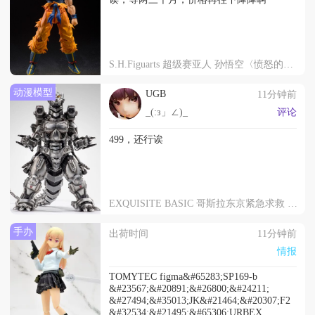
S.H.Figuarts 超级赛亚人 孙悟空〈愤怒的战士〉
动漫模型
UGB
11分钟前
_(:з」∠)_
评论
499，还行诶
EXQUISITE BASIC 哥斯拉东京紧急求救 机械哥斯拉 重武装／高机动版
手办
出荷时间
11分钟前
情报
TOMYTEC figma&#65283;SP169-b
&#23567;&#20891;&#26800;&#24211;
&#27494;&#35013;JK&#21464;&#20307;F2
&#32534;&#21495;&#65306;URBEX