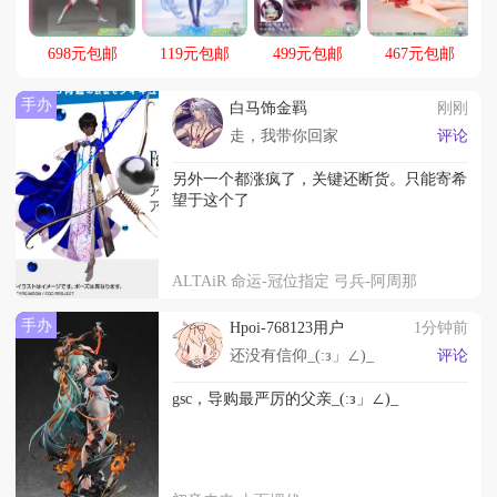
得晒（）
698元包邮
119元包邮
499元包邮
467元包邮
手办
白马饰金羁
刚刚
走，我带你回家
评论
另外一个都涨疯了，关键还断货。只能寄希
望于这个了
ALTAiR 命运-冠位指定 弓兵-阿周那
手办
Hpoi-768123用户
1分钟前
还没有信仰_(:з」∠)_
评论
gsc，导购最严厉的父亲_(:з」∠)_