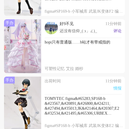
2026&#24180;8&#26376;21&#26085;&#20986;&#
figma#SP169-b 小军械库 武装JK变体F2 编号：URBEX
手办
好9不见
11分钟前
还没有信仰_(:з」∠)_
评论
hopi只有普通版……b站才有带戒指的
可塑性记忆 艾拉 婚纱
手办
出荷时间
11分钟前
情报
TOMYTEC figma&#65283;SP168-b
&#23567;&#20891;&#26800;&#24211;
&#27494;&#35013;JK&#21464;&#20307;E2
&#32534;&#21495;&#65306;URBEX
2026&#24180;8&#26376;21&#26085;&#20986;&#
figma#SP168-b 小军械库 武装JK变体E2 编号：URBEX