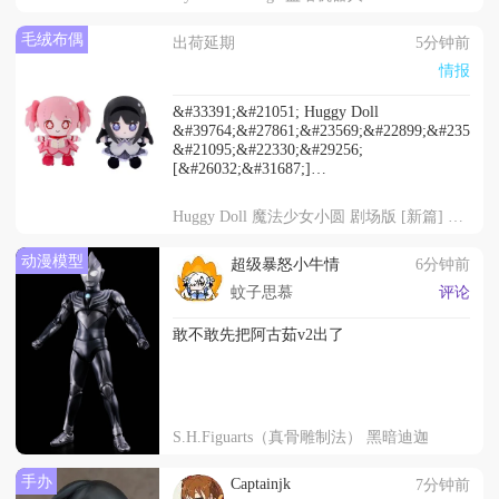
毛绒布偶
出荷延期
5分钟前
情报
&#33391;&#21051; Huggy Doll
&#39764;&#27861;&#23569;&#22899;&#23567;&
&#21095;&#22330;&#29256;
[&#26032;&#31687;]
&#21467;&#36870;&#30340;&#29289;&#35821;
&#40575;&#30446;&#22278;/&#26195;&#32654;
Huggy Doll 魔法少女小圆 剧场版 [新篇] 叛逆的物语 鹿目圆/晓美焰
&#24310;&#26399;&#33267;2026&#24180;9&#26
动漫模型
超级暴怒小牛情
6分钟前
蚊子思慕
评论
敢不敢先把阿古茹v2出了
S.H.Figuarts（真骨雕制法） 黑暗迪迦
手办
Captainjk
7分钟前